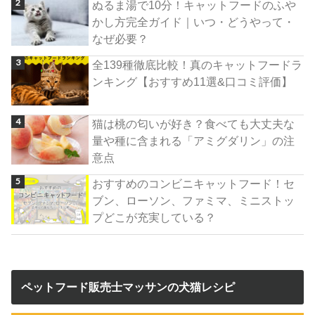
ぬるま湯で10分！キャットフードのふや
かし方完全ガイド｜いつ・どうやって・
なぜ必要？
全139種徹底比較！真のキャットフードラ
ンキング【おすすめ11選&口コミ評価】
猫は桃の匂いが好き？食べても大丈夫な
量や種に含まれる「アミグダリン」の注
意点
おすすめのコンビニキャットフード！セ
ブン、ローソン、ファミマ、ミニストッ
プどこが充実している？
ペットフード販売士マッサンの犬猫レシピ