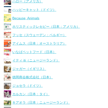
ハロー（アメリカ）
ハッピーキャット（ドイツ）
Because, Animals
ホリスティックレセピー（日本：アメリカ）
フッセ（スウェーデン：ベルギー）
アイムス（日本：オーストラリア）
いなばペットフード（日本）
イティ iti（ニュージーランド）
ジャガー（イギリス）
徳岡商会株式会社（日本）
ジョセラ（ドイツ）
カルカン（日本：タイ）
キアオラ（日本：ニュージーランド）