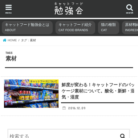
menu
search
キャットフード勉強会とは
キャットフード紹介
猫の種類
原材料
ABOUT
CAT FOOD BRANDS
CAT
INGRED
HOME
タグ : 素材
素材
キャットフードについて
鮮度が変わる！キャットフードのパッ
ケージ素材について。酸化・新鮮・湿
気・湿度
2016.12.09