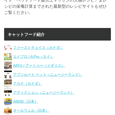
シピの栄養計算までされた最新型のレシピサイトもぜひ
ご覧ください。
キャットフード紹介
ファーストチョイス（カナダ）
エイプロ / A Pro（タイ）
AATU / アートゥー（イギリス）
アブソルート ペット（ニュージーランド）
アカナ（カナダ）
アディクション（ニュージーランド）
AIM30（日本）
オールウェル（日本）