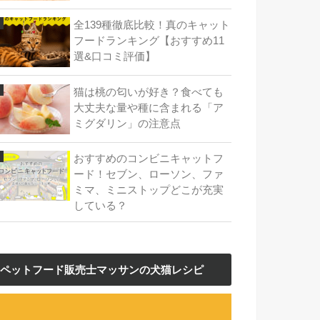
全139種徹底比較！真のキャット
フードランキング【おすすめ11
選&口コミ評価】
猫は桃の匂いが好き？食べても
大丈夫な量や種に含まれる「ア
ミグダリン」の注意点
おすすめのコンビニキャットフ
ード！セブン、ローソン、ファ
ミマ、ミニストップどこが充実
している？
ペットフード販売士マッサンの犬猫レシピ