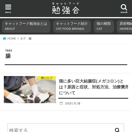
menu
search
キャットフード勉強会とは
キャットフード紹介
猫の種類
原材料
ABOUT
CAT FOOD BRANDS
CAT
INGRED
HOME
タグ : 腸
腸
猫について
猫に多い巨大結腸症(メガコロン)と
は？原因と症状、対処方法、治療費用
について
2021.11.18