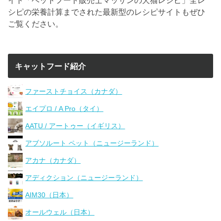
シピの栄養計算までされた最新型のレシピサイトもぜひ
ご覧ください。
キャットフード紹介
ファーストチョイス（カナダ）
エイプロ / A Pro（タイ）
AATU / アートゥー（イギリス）
アブソルート ペット（ニュージーランド）
アカナ（カナダ）
アディクション（ニュージーランド）
AIM30（日本）
オールウェル（日本）