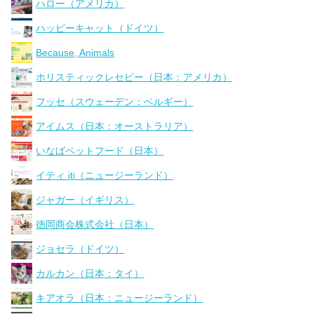
ハロー（アメリカ）
ハッピーキャット（ドイツ）
Because, Animals
ホリスティックレセピー（日本：アメリカ）
フッセ（スウェーデン：ベルギー）
アイムス（日本：オーストラリア）
いなばペットフード（日本）
イティ iti（ニュージーランド）
ジャガー（イギリス）
徳岡商会株式会社（日本）
ジョセラ（ドイツ）
カルカン（日本：タイ）
キアオラ（日本：ニュージーランド）