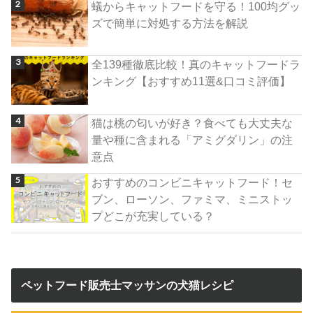
蟻からキャットフードを守る！100均グッ
ズで簡単に対処する方法を解説
全139種徹底比較！真のキャットフードラ
ンキング【おすすめ11選&口コミ評価】
猫は桃の匂いが好き？食べても大丈夫な
量や種に含まれる「アミグダリン」の注
意点
おすすめのコンビニキャットフード！セ
ブン、ローソン、ファミマ、ミニストッ
プどこが充実している？
ペットフード販売士マッサンの犬猫レシピ