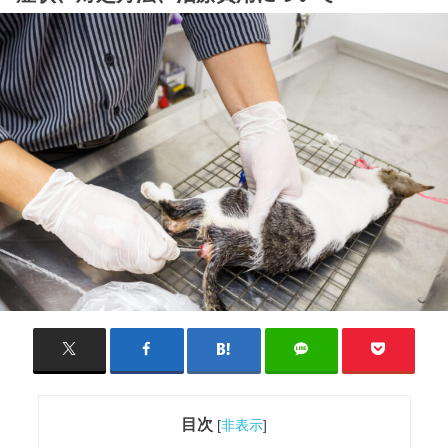
目次
[
非表示
]