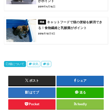
がポイント
2019年4月16日
キャットフードで猫の便秘を解消でき
る！食物繊維と乳酸菌がポイント
2016年12月1日
猫について
病気
腸
ポスト
シェア
はてブ
送る
Pocket
feedly