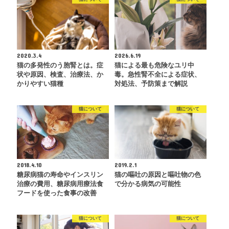
2020.3.4
2026.6.19
猫の多発性のう胞腎とは。症
猫による最も危険なユリ中
状や原因、検査、治療法、か
毒。急性腎不全による症状、
かりやすい猫種
対処法、予防策まで解説
猫について
猫について
2018.4.10
2019.2.1
糖尿病猫の寿命やインスリン
猫の嘔吐の原因と嘔吐物の色
治療の費用、糖尿病用療法食
で分かる病気の可能性
フードを使った食事の改善
猫について
猫について