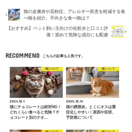
猫の皮膚炎や花粉症、アレルギー疾患を軽減する食
べ物を紹介。不向きな食べ物は？
【おすすめ】ペット飼い主向けの化粧水と口コミ評
価！舐めて危険な成分にも配慮
RECOMMEND
こちらの記事も人気です。
猫について
猫について
2024.10.1
2025.10.14
猫にチョコレートは絶対NG！
猫の膀胱炎。とくにオスは重
どれくらい食べると危険？チ
症化しやすい！原因や症状、
ョコレート別のテオ…
予防策について
猫について
猫について