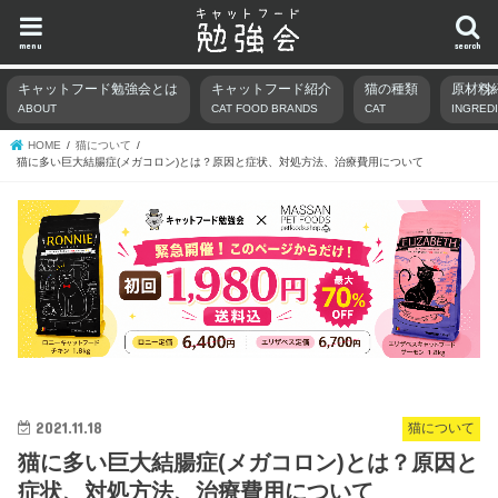
menu
search
キャットフード勉強会とは
キャットフード紹介
猫の種類
原材料
ABOUT
CAT FOOD BRANDS
CAT
INGRED
HOME
猫について
猫に多い巨大結腸症(メガコロン)とは？原因と症状、対処方法、治療費用について
2021.11.18
猫について
猫に多い巨大結腸症(メガコロン)とは？原因と
症状、対処方法、治療費用について