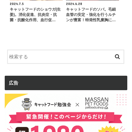
2024.7.5
2024.6.28
キャットフードのショウガ(生
キャットフードのソバ。毛細
姜)。消化促進、抗炎症・抗
血管の安定・強化を行うルチ
菌・抗酸化作用、血行促…
ンが豊富！特発性乳糜胸に…
広告