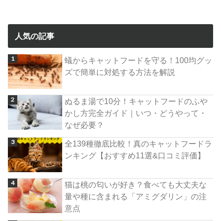
人気の記事
蟻からキャットフードを守る！100均グッ
ズで簡単に対処する方法を解説
ぬるま湯で10分！キャットフードのふや
かし方完全ガイド｜いつ・どうやって・
なぜ必要？
全139種徹底比較！真のキャットフードラ
ンキング【おすすめ11選&口コミ評価】
猫は桃の匂いが好き？食べても大丈夫な
量や種に含まれる「アミグダリン」の注
意点