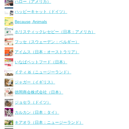
ハロー（アメリカ）
ハッピーキャット（ドイツ）
Because, Animals
ホリスティックレセピー（日本：アメリカ）
フッセ（スウェーデン：ベルギー）
アイムス（日本：オーストラリア）
いなばペットフード（日本）
イティ iti（ニュージーランド）
ジャガー（イギリス）
徳岡商会株式会社（日本）
ジョセラ（ドイツ）
カルカン（日本：タイ）
キアオラ（日本：ニュージーランド）