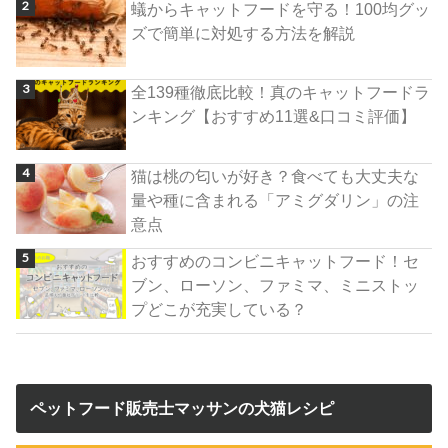
蟻からキャットフードを守る！100均グッ
ズで簡単に対処する方法を解説
全139種徹底比較！真のキャットフードラ
ンキング【おすすめ11選&口コミ評価】
猫は桃の匂いが好き？食べても大丈夫な
量や種に含まれる「アミグダリン」の注
意点
おすすめのコンビニキャットフード！セ
ブン、ローソン、ファミマ、ミニストッ
プどこが充実している？
ペットフード販売士マッサンの犬猫レシピ