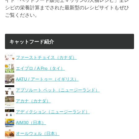
シピの栄養計算までされた最新型のレシピサイトもぜひ
ご覧ください。
キャットフード紹介
ファーストチョイス（カナダ）
エイプロ / A Pro（タイ）
AATU / アートゥー（イギリス）
アブソルート ペット（ニュージーランド）
アカナ（カナダ）
アディクション（ニュージーランド）
AIM30（日本）
オールウェル（日本）