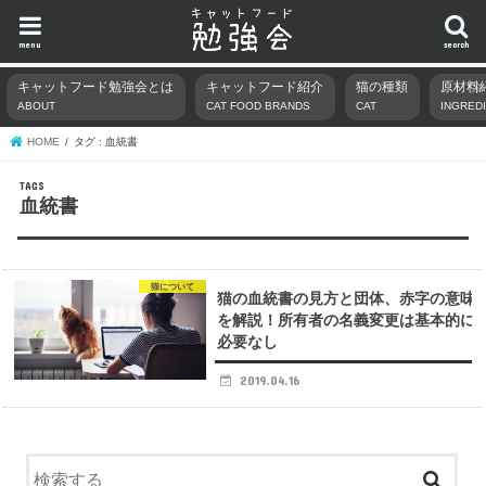
menu
search
キャットフード勉強会とは
キャットフード紹介
猫の種類
原材料
ABOUT
CAT FOOD BRANDS
CAT
INGRED
HOME
タグ : 血統書
血統書
猫について
猫の血統書の見方と団体、赤字の意味
を解説！所有者の名義変更は基本的に
必要なし
2019.04.16