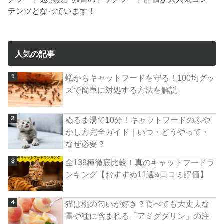
テンツとなっています！
人気の記事
蟻からキャットフードを守る！100均グッ
ズで簡単に対処する方法を解説
ぬるま湯で10分！キャットフードのふや
かし方完全ガイド｜いつ・どうやって・
なぜ必要？
全139種徹底比較！真のキャットフードラ
ンキング【おすすめ11選&口コミ評価】
猫は桃の匂いが好き？食べても大丈夫な
量や種に含まれる「アミグダリン」の注