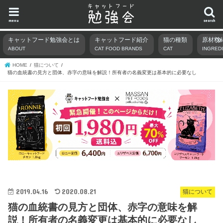
menu
search
キャットフード勉強会とは
キャットフード紹介
猫の種類
原材料
ABOUT
CAT FOOD BRANDS
CAT
INGRED
HOME
猫について
猫の血統書の見方と団体、赤字の意味を解説！所有者の名義変更は基本的に必要なし
2019.04.16
2020.08.21
猫について
猫の血統書の見方と団体、赤字の意味を解
説！所有者の名義変更は基本的に必要なし