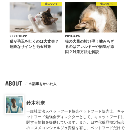
猫について
猫について
2024.10.22
2018.4.25
猫が毛玉を吐くのは大丈夫？
猫の大量の抜け毛！噛みちぎ
危険なサインと毛玉対策
るのはアレルギーや病気が原
因？対策方法を解説
ABOUT
この記事をかいた人
鈴木利奈
一般社団法人ペットフード協会ペットフード販売士、キャ
ットフード勉強会ディレクターとして、キャットフードに
関する情報を提供しています。また、日本化粧品検定協会
のコスメコンシェルジュ資格を有し、ペットフードだけで