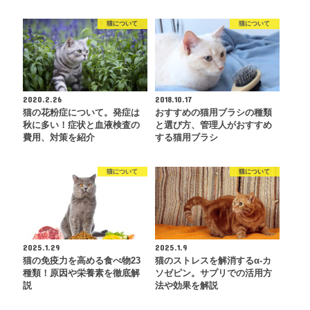
猫について
猫について
2020.2.26
2018.10.17
猫の花粉症について。発症は
おすすめの猫用ブラシの種類
秋に多い！症状と血液検査の
と選び方、管理人がおすすめ
費用、対策を紹介
する猫用ブラシ
猫について
猫について
2025.1.29
2025.1.9
猫の免疫力を高める食べ物23
猫のストレスを解消するα-カ
種類！原因や栄養素を徹底解
ソゼピン。サプリでの活用方
説
法や効果を解説