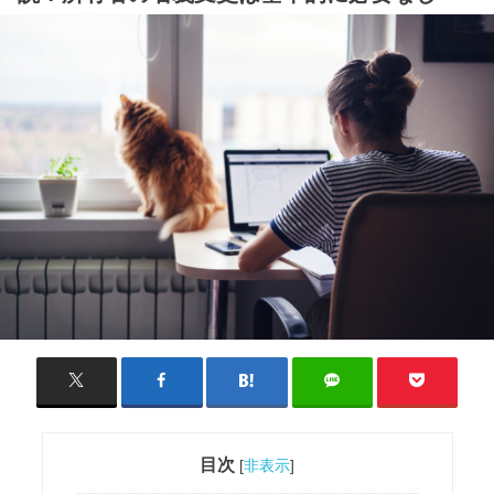
目次
[
非表示
]