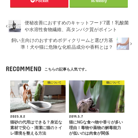
Pocket
feedly
便秘改善におすすめのキャットフード7選！乳酸菌
や水溶性食物繊維、高タンパク質がポイント
飼い主向けのおすすめボディクリームと選び方基
準！犬や猫に危険な化粧品成分や香料とは？
RECOMMEND
こちらの記事も人気です。
猫について
猫について
2025.8.2
2019.5.7
猫砂の代用はできる？身近な
猫にNGな食べ物や香りが多い
素材で安心・清潔に猫のトイ
理由！毒物や薬物の解毒能力
レ環境を整える方法
が低いのは肉食が関係