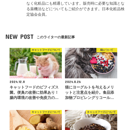
なく化粧品にも精通しています。販売時に必要な知識とな
る薬機法などについてもご紹介ができます。日本化粧品検
定協会会員。
NEW POST
このライターの最新記事
キャットフードについて
猫について
2024.12.8
2024.8.26
キャットフードのビフィズス
猫にヨーグルトを与えるメリ
菌。便臭の改善に効果あり！
ットと注意点を紹介。食品添
腸内環境の改善や免疫力の…
加物プロピレングリコール…
キャットフードについて
キャットフードについて