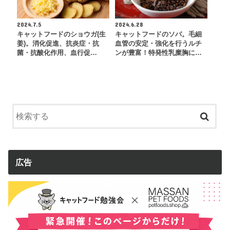
2024.7.5
2024.6.28
キャットフードのショウガ(生
キャットフードのソバ。毛細
姜)。消化促進、抗炎症・抗
血管の安定・強化を行うルチ
菌・抗酸化作用、血行促…
ンが豊富！特発性乳糜胸に…
広告