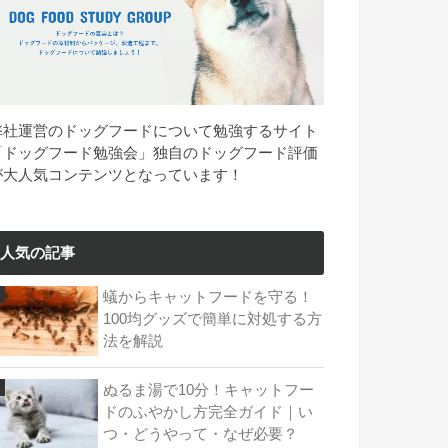
弊社運営のドッグフードについて勉強するサイト
「ドッグフード勉強会」独自のドッグフード評価
が大人気コンテンツとなっています！
人気の記事
蟻からキャットフードを守る！
100均グッズで簡単に対処する方
法を解説
ぬるま湯で10分！キャットフー
ドのふやかし方完全ガイド｜い
つ・どうやって・なぜ必要？