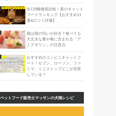
全139種徹底比較！真のキャット
フードランキング【おすすめ11
選&口コミ評価】
猫は桃の匂いが好き？食べても
大丈夫な量や種に含まれる「ア
ミグダリン」の注意点
おすすめのコンビニキャットフ
ード！セブン、ローソン、ファ
ミマ、ミニストップどこが充実
している？
ペットフード販売士マッサンの犬猫レシピ