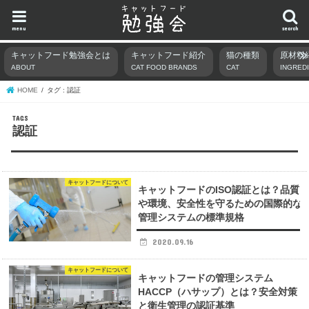
menu
search
キャットフード勉強会とは
キャットフード紹介
猫の種類
原材料
ABOUT
CAT FOOD BRANDS
CAT
INGRED
HOME
タグ : 認証
認証
キャットフードについて
キャットフードのISO認証とは？品質
や環境、安全性を守るための国際的な
管理システムの標準規格
2020.09.16
キャットフードについて
キャットフードの管理システム
HACCP（ハサップ）とは？安全対策
と衛生管理の認証基準