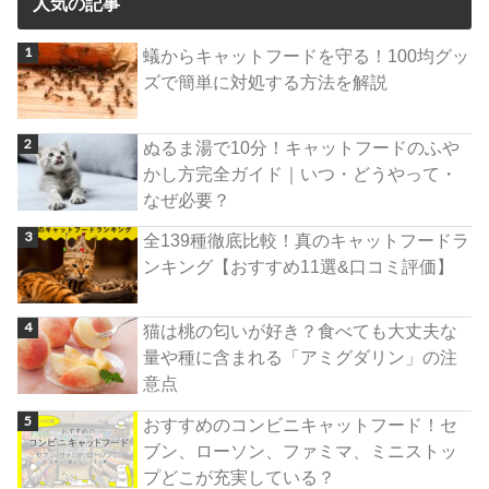
人気の記事
蟻からキャットフードを守る！100均グッ
ズで簡単に対処する方法を解説
ぬるま湯で10分！キャットフードのふや
かし方完全ガイド｜いつ・どうやって・
なぜ必要？
全139種徹底比較！真のキャットフードラ
ンキング【おすすめ11選&口コミ評価】
猫は桃の匂いが好き？食べても大丈夫な
量や種に含まれる「アミグダリン」の注
意点
おすすめのコンビニキャットフード！セ
ブン、ローソン、ファミマ、ミニストッ
プどこが充実している？