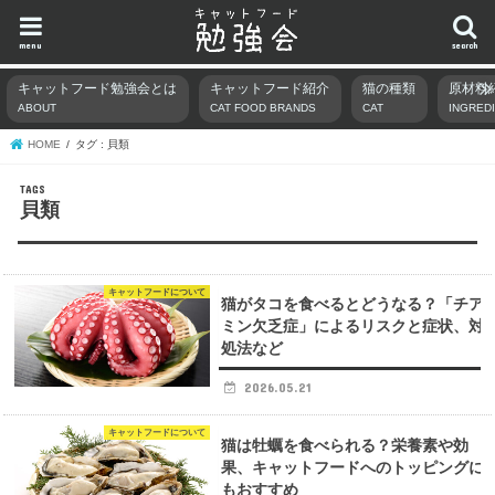
menu
search
キャットフード勉強会とは
キャットフード紹介
猫の種類
原材料
ABOUT
CAT FOOD BRANDS
CAT
INGRED
HOME
タグ : 貝類
貝類
キャットフードについて
猫がタコを食べるとどうなる？「チア
ミン欠乏症」によるリスクと症状、対
処法など
2026.05.21
キャットフードについて
猫は牡蠣を食べられる？栄養素や効
果、キャットフードへのトッピングに
もおすすめ