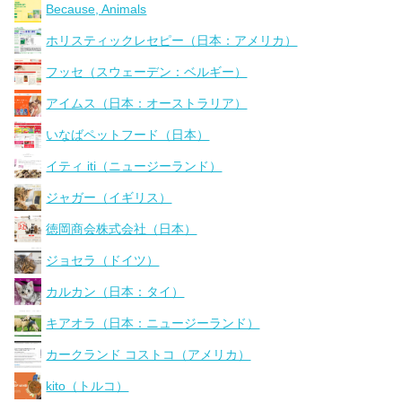
Because, Animals
ホリスティックレセピー（日本：アメリカ）
フッセ（スウェーデン：ベルギー）
アイムス（日本：オーストラリア）
いなばペットフード（日本）
イティ iti（ニュージーランド）
ジャガー（イギリス）
徳岡商会株式会社（日本）
ジョセラ（ドイツ）
カルカン（日本：タイ）
キアオラ（日本：ニュージーランド）
カークランド コストコ（アメリカ）
kito（トルコ）