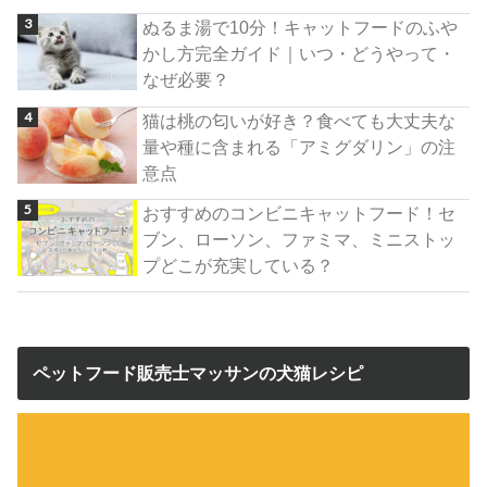
ぬるま湯で10分！キャットフードのふや
かし方完全ガイド｜いつ・どうやって・
なぜ必要？
猫は桃の匂いが好き？食べても大丈夫な
量や種に含まれる「アミグダリン」の注
意点
おすすめのコンビニキャットフード！セ
ブン、ローソン、ファミマ、ミニストッ
プどこが充実している？
ペットフード販売士マッサンの犬猫レシピ