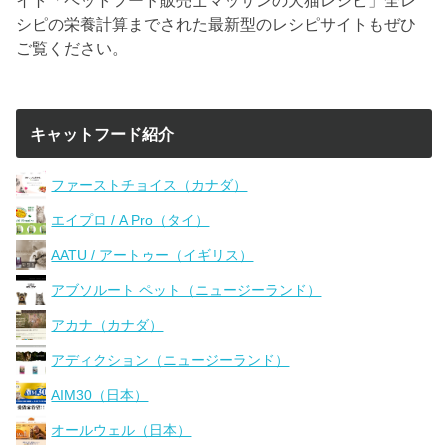
シピの栄養計算までされた最新型のレシピサイトもぜひ
ご覧ください。
キャットフード紹介
ファーストチョイス（カナダ）
エイプロ / A Pro（タイ）
AATU / アートゥー（イギリス）
アブソルート ペット（ニュージーランド）
アカナ（カナダ）
アディクション（ニュージーランド）
AIM30（日本）
オールウェル（日本）