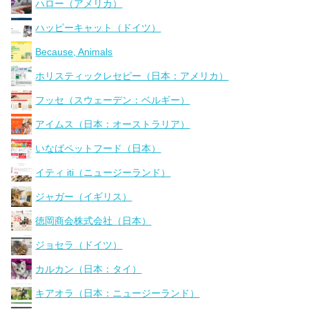
ハロー（アメリカ）
ハッピーキャット（ドイツ）
Because, Animals
ホリスティックレセピー（日本：アメリカ）
フッセ（スウェーデン：ベルギー）
アイムス（日本：オーストラリア）
いなばペットフード（日本）
イティ iti（ニュージーランド）
ジャガー（イギリス）
徳岡商会株式会社（日本）
ジョセラ（ドイツ）
カルカン（日本：タイ）
キアオラ（日本：ニュージーランド）