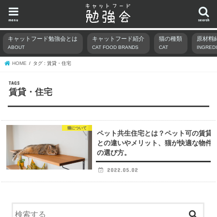
menu
search
キャットフード勉強会とは
キャットフード紹介
猫の種類
原材料
ABOUT
CAT FOOD BRANDS
CAT
INGRED
HOME
タグ : 賃貸・住宅
賃貸・住宅
猫について
ペット共生住宅とは？ペット可の賃貸
との違いやメリット、猫が快適な物件
の選び方。
2022.05.02