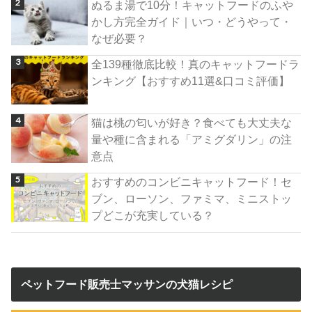
ぬるま湯で10分！キャットフードのふや
かし方完全ガイド｜いつ・どうやって・
なぜ必要？
全139種徹底比較！真のキャットフードラ
ンキング【おすすめ11選&口コミ評価】
猫は桃の匂いが好き？食べても大丈夫な
量や種に含まれる「アミグダリン」の注
意点
おすすめのコンビニキャットフード！セ
ブン、ローソン、ファミマ、ミニストッ
プどこが充実している？
ペットフード販売士マッサンの犬猫レシピ