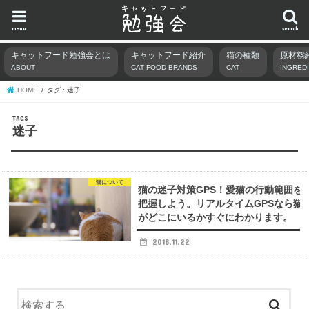
menu
search
キャットフード勉強会とは
キャットフード紹介
猫の種類
原材料
ABOUT
CAT FOOD BRANDS
CAT
INGRED
HOME
タグ : 迷子
迷子
猫について
猫の迷子対策GPS！愛猫の行動範囲を
把握しよう。リアルタイムGPSなら猫
がどこにいるかすぐにわかります。
2018.11.22