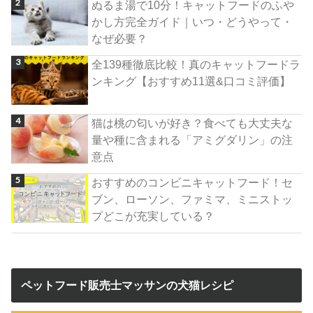
ぬるま湯で10分！キャットフードのふや
かし方完全ガイド｜いつ・どうやって・
なぜ必要？
全139種徹底比較！真のキャットフードラ
ンキング【おすすめ11選&口コミ評価】
猫は桃の匂いが好き？食べても大丈夫な
量や種に含まれる「アミグダリン」の注
意点
おすすめのコンビニキャットフード！セ
ブン、ローソン、ファミマ、ミニストッ
プどこが充実している？
ペットフード販売士マッサンの犬猫レシピ