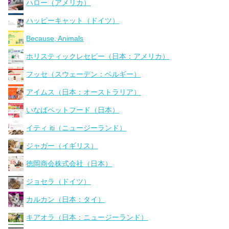
ハロー（アメリカ）
ハッピーキャット（ドイツ）
Because, Animals
ホリスティックレセピー（日本：アメリカ）
フッセ（スウェーデン：ベルギー）
アイムス（日本：オーストラリア）
いなばペットフード（日本）
イティ iti（ニュージーランド）
ジャガー（イギリス）
徳岡商会株式会社（日本）
ジョセラ（ドイツ）
カルカン（日本：タイ）
キアオラ（日本：ニュージーランド）