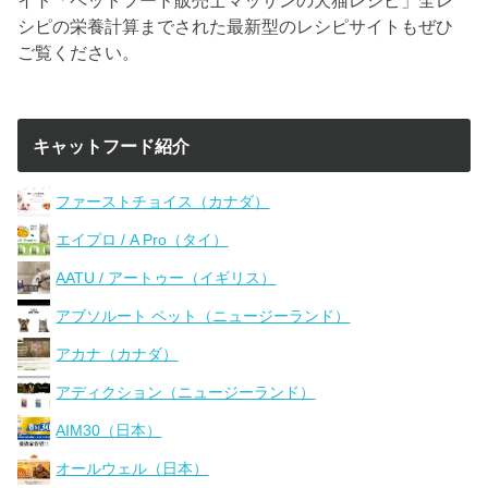
シピの栄養計算までされた最新型のレシピサイトもぜひ
ご覧ください。
キャットフード紹介
ファーストチョイス（カナダ）
エイプロ / A Pro（タイ）
AATU / アートゥー（イギリス）
アブソルート ペット（ニュージーランド）
アカナ（カナダ）
アディクション（ニュージーランド）
AIM30（日本）
オールウェル（日本）