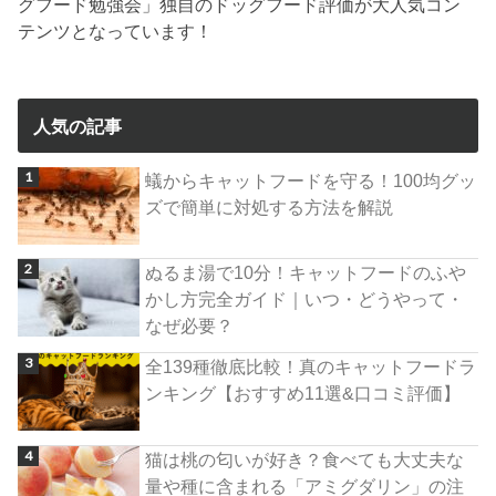
グフード勉強会」独自のドッグフード評価が大人気コン
テンツとなっています！
人気の記事
蟻からキャットフードを守る！100均グッ
ズで簡単に対処する方法を解説
ぬるま湯で10分！キャットフードのふや
かし方完全ガイド｜いつ・どうやって・
なぜ必要？
全139種徹底比較！真のキャットフードラ
ンキング【おすすめ11選&口コミ評価】
猫は桃の匂いが好き？食べても大丈夫な
量や種に含まれる「アミグダリン」の注