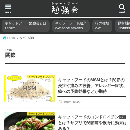
menu
search
キャットフード勉強会とは
キャットフード紹介
猫の種類
原材料
ABOUT
CAT FOOD BRANDS
CAT
INGRED
HOME
タグ : 関節
関節
キャットフードについて
キャットフードのMSMとは？関節の
炎症や痛みの改善、アレルギー症状、
癌への予防効果などが期待
2021.10.27
キャットフードについて
キャットフードのコンドロイチン硫酸
とは？サプリで関節痛や軟骨に効果は
ある？