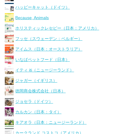
ハッピーキャット（ドイツ）
Because, Animals
ホリスティックレセピー（日本：アメリカ）
フッセ（スウェーデン：ベルギー）
アイムス（日本：オーストラリア）
いなばペットフード（日本）
イティ iti（ニュージーランド）
ジャガー（イギリス）
徳岡商会株式会社（日本）
ジョセラ（ドイツ）
カルカン（日本：タイ）
キアオラ（日本：ニュージーランド）
カークランド コストコ（アメリカ）