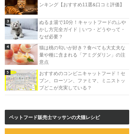
ンキング【おすすめ11選&口コミ評価】
ぬるま湯で10分！キャットフードのふや
かし方完全ガイド｜いつ・どうやって・
なぜ必要？
猫は桃の匂いが好き？食べても大丈夫な
量や種に含まれる「アミグダリン」の注
意点
おすすめのコンビニキャットフード！セ
ブン、ローソン、ファミマ、ミニストッ
プどこが充実している？
ペットフード販売士マッサンの犬猫レシピ