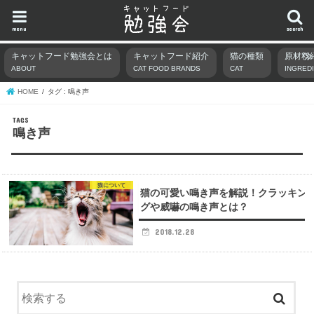
menu
search
キャットフード勉強会とは
キャットフード紹介
猫の種類
原材料
ABOUT
CAT FOOD BRANDS
CAT
INGRED
HOME
タグ : 鳴き声
鳴き声
猫について
猫の可愛い鳴き声を解説！クラッキン
グや威嚇の鳴き声とは？
2018.12.28