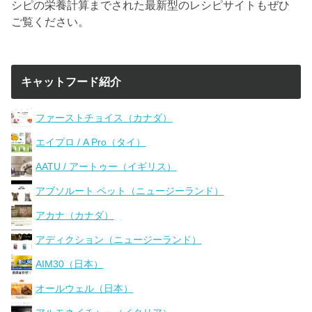
シピの栄養計算までされた最新型のレシピサイトもぜひ
ご覧ください。
キャットフード紹介
ファーストチョイス（カナダ）
エイプロ / A Pro（タイ）
AATU / アートゥー（イギリス）
アブソルート ペット（ニュージーランド）
アカナ（カナダ）
アディクション（ニュージーランド）
AIM30（日本）
オールウェル（日本）