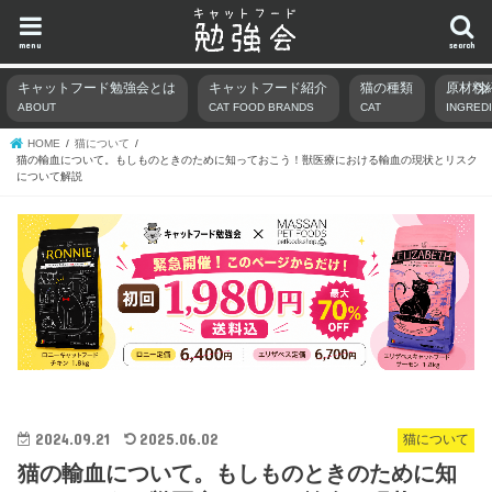
menu
search
キャットフード勉強会とは
キャットフード紹介
猫の種類
原材料
ABOUT
CAT FOOD BRANDS
CAT
INGRED
HOME
猫について
猫の輸血について。もしものときのために知っておこう！獣医療における輸血の現状とリスク
について解説
2024.09.21
2025.06.02
猫について
猫の輸血について。もしものときのために知