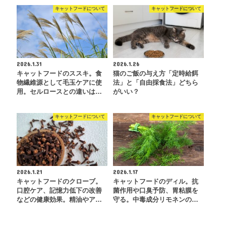
キャットフードについて
キャットフードについて
2026.1.31
2026.1.26
キャットフードのススキ。食
猫のご飯の与え方「定時給餌
物繊維源として毛玉ケアに使
法」と「自由採食法」どちら
用。セルロースとの違いは…
がいい？
キャットフードについて
キャットフードについて
2026.1.21
2026.1.17
キャットフードのクローブ。
キャットフードのディル。抗
口腔ケア、記憶力低下の改善
菌作用や口臭予防、胃粘膜を
などの健康効果。精油やア…
守る。中毒成分リモネンの…