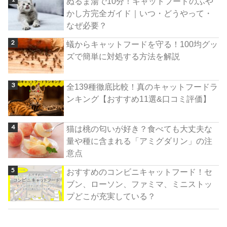
ぬるま湯で10分！キャットフードのふや
かし方完全ガイド｜いつ・どうやって・
なぜ必要？
蟻からキャットフードを守る！100均グッ
ズで簡単に対処する方法を解説
全139種徹底比較！真のキャットフードラ
ンキング【おすすめ11選&口コミ評価】
猫は桃の匂いが好き？食べても大丈夫な
量や種に含まれる「アミグダリン」の注
意点
おすすめのコンビニキャットフード！セ
ブン、ローソン、ファミマ、ミニストッ
プどこが充実している？