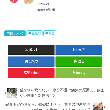
について
2024年11月18日
猫について
血液型
輸血
ポスト
シェア
はてブ
送る
Pocket
feedly
猫が水を飲まない！水分不足は病気の原因に。飲ま
ない理由と対処法7つ
破棄予定のおからが猫砂に！ペット業界の地産地消
やサーキュラーエコノミーについて