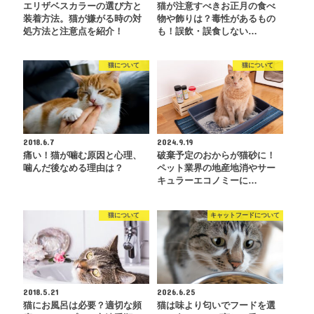
エリザベスカラーの選び方と
猫が注意すべきお正月の食べ
装着方法。猫が嫌がる時の対
物や飾りは？毒性があるもの
処方法と注意点を紹介！
も！誤飲・誤食しない…
猫について
猫について
2018.6.7
2024.9.19
痛い！猫が噛む原因と心理、
破棄予定のおからが猫砂に！
噛んだ後なめる理由は？
ペット業界の地産地消やサー
キュラーエコノミーに…
猫について
キャットフードについて
2018.5.21
2026.6.25
猫にお風呂は必要？適切な頻
猫は味より匂いでフードを選