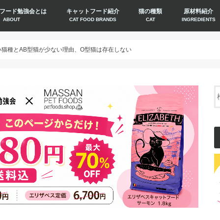
フード勉強会とは
キャットフード紹介
猫の種類
原材料紹介
ABOUT
CAT FOOD BRANDS
CAT
INGREDIENTS
い猫種とAB型猫が少ない理由、O型猫は存在しない