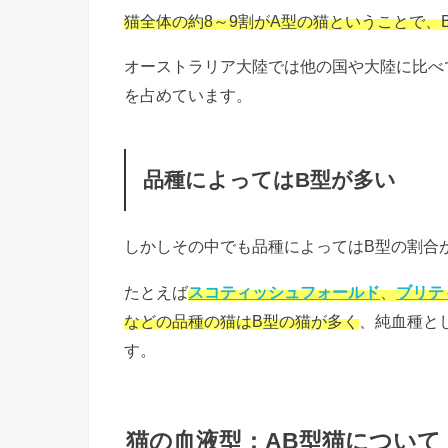
猫全体の約8～9割がA型の猫ということで、
オーストラリア大陸では他の国や大陸に比べ
を占めています。
品種によってはB型が多い
しかしその中でも品種によってはB型の割合
たとえば
スコティッシュフォールド
、
ブリテ
などの品種の猫はB型の猫が多く
、純血種と
す。
猫の血液型：AB型猫について