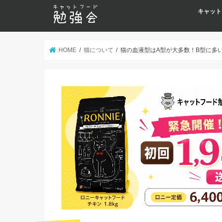
キャット
HOME
猫について
猫の血液型はA型が大多数！B型に多