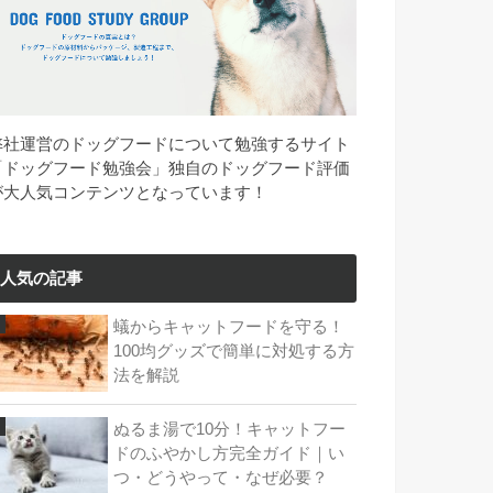
弊社運営のドッグフードについて勉強するサイト
「ドッグフード勉強会」独自のドッグフード評価
が大人気コンテンツとなっています！
人気の記事
蟻からキャットフードを守る！
100均グッズで簡単に対処する方
法を解説
ぬるま湯で10分！キャットフー
ドのふやかし方完全ガイド｜い
つ・どうやって・なぜ必要？