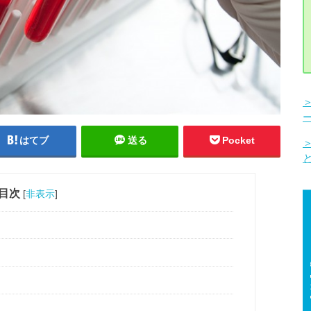
はてブ
送る
Pocket
目次
[
非表示
]