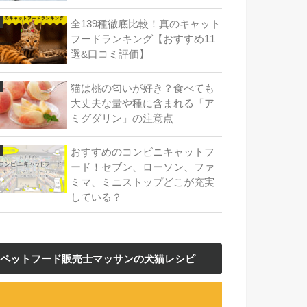
全139種徹底比較！真のキャット
フードランキング【おすすめ11
選&口コミ評価】
猫は桃の匂いが好き？食べても
大丈夫な量や種に含まれる「ア
ミグダリン」の注意点
おすすめのコンビニキャットフ
ード！セブン、ローソン、ファ
ミマ、ミニストップどこが充実
している？
ペットフード販売士マッサンの犬猫レシピ