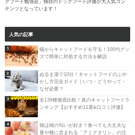
グフード勉強会」独自のドッグフード評価が大人気コン
テンツとなっています！
人気の記事
蟻からキャットフードを守る！100均グッ
ズで簡単に対処する方法を解説
ぬるま湯で10分！キャットフードのふや
かし方完全ガイド｜いつ・どうやって・
なぜ必要？
全139種徹底比較！真のキャットフードラ
ンキング【おすすめ11選&口コミ評価】
猫は桃の匂いが好き？食べても大丈夫な
量や種に含まれる「アミグダリン」の注