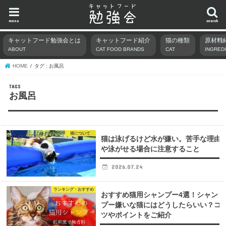
menu
search
キャットフード勉強会とは
キャットフード紹介
猫の種類
原材料
ABOUT
CAT FOOD BRANDS
CAT
INGRED
HOME
タグ : お風呂
お風呂
猫について
猫は泳げるけど水が嫌い。苦手な理由
や泳がせる場合に注意すること
2026.07.24
ランキング・おすすめ
おすすめ猫用シャンプー4選！シャン
プー嫌いな猫にはどうしたらいい？コ
ツやポイントをご紹介