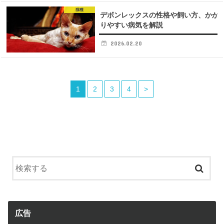
猫種
デボンレックスの性格や飼い方、かか
りやすい病気を解説
2026.02.20
1
2
3
4
>
広告