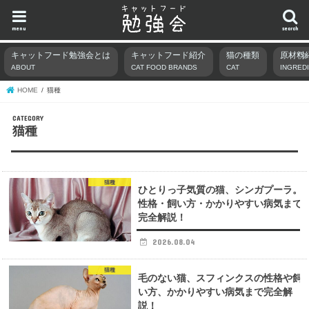
menu
search
キャットフード勉強会とは
キャットフード紹介
猫の種類
原材料
ABOUT
CAT FOOD BRANDS
CAT
INGRED
HOME
猫種
猫種
猫種
ひとりっ子気質の猫、シンガプーラ。
性格・飼い方・かかりやすい病気まで
完全解説！
2026.08.04
猫種
毛のない猫、スフィンクスの性格や飼
い方、かかりやすい病気まで完全解
説！