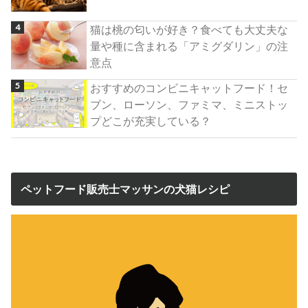
猫は桃の匂いが好き？食べても大丈夫な
量や種に含まれる「アミグダリン」の注
意点
おすすめのコンビニキャットフード！セ
ブン、ローソン、ファミマ、ミニストッ
プどこが充実している？
ペットフード販売士マッサンの犬猫レシピ