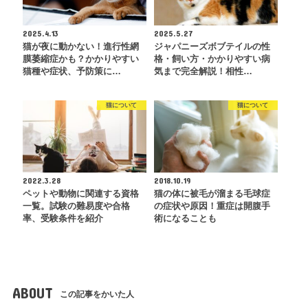
2025.4.13
2025.5.27
猫が夜に動かない！進行性網
ジャパニーズボブテイルの性
膜萎縮症かも？かかりやすい
格・飼い方・かかりやすい病
猫種や症状、予防策に…
気まで完全解説！相性…
猫について
猫について
2022.3.28
2018.10.19
ペットや動物に関連する資格
猫の体に被毛が溜まる毛球症
一覧。試験の難易度や合格
の症状や原因！重症は開腹手
率、受験条件を紹介
術になることも
ABOUT
この記事をかいた人