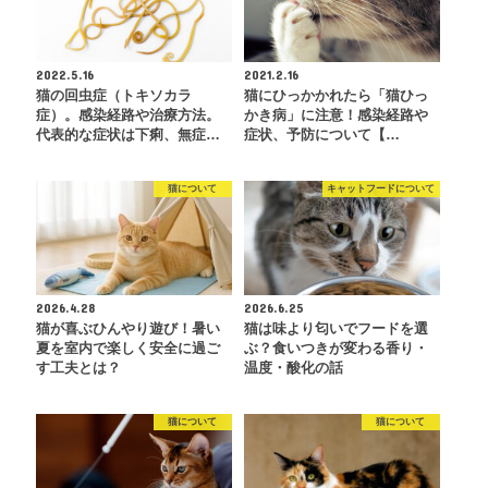
2022.5.16
2021.2.16
猫の回虫症（トキソカラ
猫にひっかかれたら「猫ひっ
症）。感染経路や治療方法。
かき病」に注意！感染経路や
代表的な症状は下痢、無症…
症状、予防について【…
猫について
キャットフードについて
2026.4.28
2026.6.25
猫が喜ぶひんやり遊び！暑い
猫は味より匂いでフードを選
夏を室内で楽しく安全に過ご
ぶ？食いつきが変わる香り・
す工夫とは？
温度・酸化の話
猫について
猫について