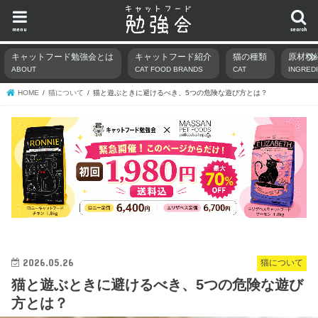
menu
search
キャットフード勉強会とは
キャットフード紹介
猫の種類
原材料
ABOUT
CAT FOOD BRANDS
CAT
INGRED
HOME
猫について
猫と遊ぶときに避けるべき、5つの危険な遊び方とは？
2026.05.26
猫について
猫と遊ぶときに避けるべき、5つの危険な遊び
方とは？