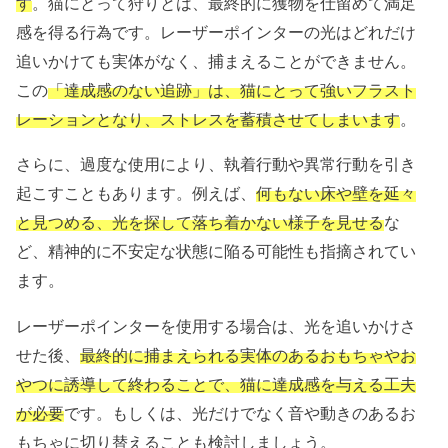
す
。猫にとって狩りとは、最終的に獲物を仕留めて満足
感を得る行為です。レーザーポインターの光はどれだけ
追いかけても実体がなく、捕まえることができません。
この
「達成感のない追跡」は、猫にとって強いフラスト
レーションとなり、ストレスを蓄積させてしまいます
。
さらに、過度な使用により、執着行動や異常行動を引き
起こすこともあります。例えば、
何もない床や壁を延々
と見つめる、光を探して落ち着かない様子を見せる
な
ど、精神的に不安定な状態に陥る可能性も指摘されてい
ます。
レーザーポインターを使用する場合は、光を追いかけさ
せた後、
最終的に捕まえられる実体のあるおもちゃやお
やつに誘導して終わることで、猫に達成感を与える工夫
が必要
です。もしくは、光だけでなく音や動きのあるお
もちゃに切り替えることも検討しましょう。