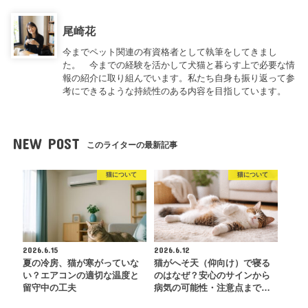
尾崎花
今までペット関連の有資格者として執筆をしてきまし
た。 今までの経験を活かして犬猫と暮らす上で必要な情
報の紹介に取り組んでいます。私たち自身も振り返って参
考にできるような持続性のある内容を目指しています。
NEW POST
このライターの最新記事
猫について
猫について
2026.6.15
2026.6.12
夏の冷房、猫が寒がっていな
猫がへそ天（仰向け）で寝る
い？エアコンの適切な温度と
のはなぜ？安心のサインから
留守中の工夫
病気の可能性・注意点まで…