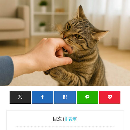
目次
[
非表示
]