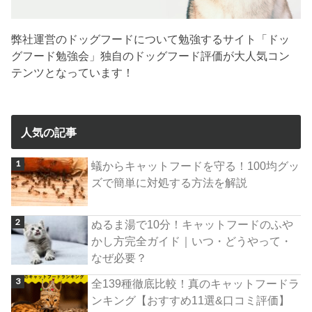
弊社運営のドッグフードについて勉強するサイト「ドッ
グフード勉強会」独自のドッグフード評価が大人気コン
テンツとなっています！
人気の記事
蟻からキャットフードを守る！100均グッ
ズで簡単に対処する方法を解説
ぬるま湯で10分！キャットフードのふや
かし方完全ガイド｜いつ・どうやって・
なぜ必要？
全139種徹底比較！真のキャットフードラ
ンキング【おすすめ11選&口コミ評価】