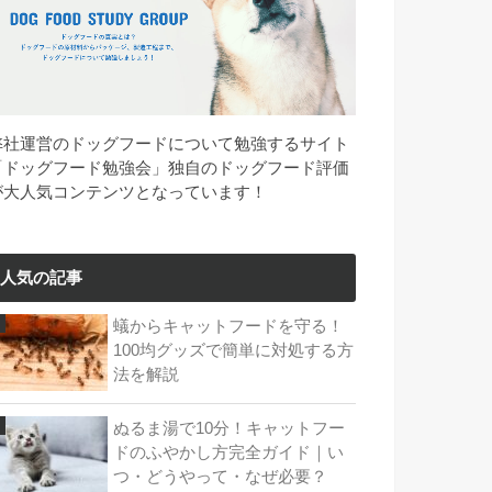
弊社運営のドッグフードについて勉強するサイト
「ドッグフード勉強会」独自のドッグフード評価
が大人気コンテンツとなっています！
人気の記事
蟻からキャットフードを守る！
100均グッズで簡単に対処する方
法を解説
ぬるま湯で10分！キャットフー
ドのふやかし方完全ガイド｜い
つ・どうやって・なぜ必要？