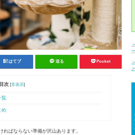
はてブ
送る
Pocket
目次
[
非表示
]
一覧
とめ
ければならない準備が沢山あります。