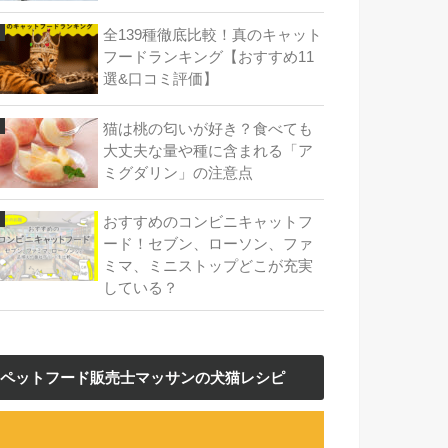
全139種徹底比較！真のキャット
フードランキング【おすすめ11
選&口コミ評価】
猫は桃の匂いが好き？食べても
大丈夫な量や種に含まれる「ア
ミグダリン」の注意点
おすすめのコンビニキャットフ
ード！セブン、ローソン、ファ
ミマ、ミニストップどこが充実
している？
ペットフード販売士マッサンの犬猫レシピ