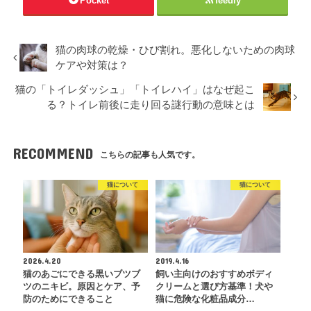
Pocket
feedly
猫の肉球の乾燥・ひび割れ。悪化しないための肉球
ケアや対策は？
猫の「トイレダッシュ」「トイレハイ」はなぜ起こ
る？トイレ前後に走り回る謎行動の意味とは
RECOMMEND
こちらの記事も人気です。
猫について
猫について
2026.4.20
2019.4.16
猫のあごにできる黒いブツブ
飼い主向けのおすすめボディ
ツのニキビ。原因とケア、予
クリームと選び方基準！犬や
防のためにできること
猫に危険な化粧品成分…