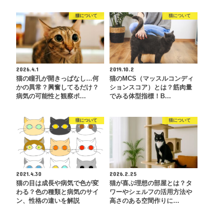
猫について
猫について
2026.4.1
2019.10.2
猫の瞳孔が開きっぱなし…何
猫のMCS（マッスルコンディ
かの異常？興奮してるだけ？
ションスコア）とは？筋肉量
病気の可能性と観察ポ…
でみる体型指標！B…
猫について
猫について
2021.4.30
2026.2.25
猫の目は成長や病気で色が変
猫が喜ぶ理想の部屋とは？タ
わる？色の種類と病気のサイ
ワーやシェルフの活用方法や
ン、性格の違いを解説
高さのある空間作りに…