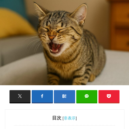
目次
[
非表示
]