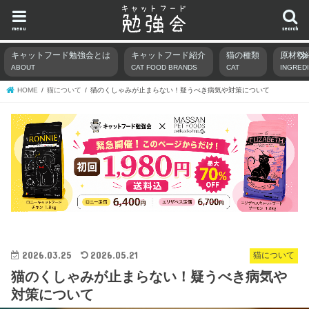
menu
search
キャットフード勉強会とは
キャットフード紹介
猫の種類
原材料
ABOUT
CAT FOOD BRANDS
CAT
INGRED
HOME
猫について
猫のくしゃみが止まらない！疑うべき病気や対策について
2026.03.25
2026.05.21
猫について
猫のくしゃみが止まらない！疑うべき病気や
対策について