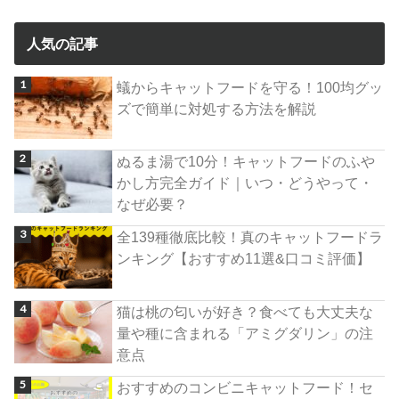
人気の記事
蟻からキャットフードを守る！100均グッ
ズで簡単に対処する方法を解説
ぬるま湯で10分！キャットフードのふや
かし方完全ガイド｜いつ・どうやって・
なぜ必要？
全139種徹底比較！真のキャットフードラ
ンキング【おすすめ11選&口コミ評価】
猫は桃の匂いが好き？食べても大丈夫な
量や種に含まれる「アミグダリン」の注
意点
おすすめのコンビニキャットフード！セ