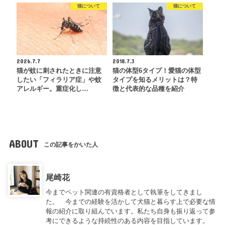
猫について
猫について
2026.7.7
2018.7.3
猫が蚊に刺されたときに注意
猫の体型6タイプ！愛猫の体型
したい「フィラリア症」や蚊
タイプを知るメリットは？特
アレルギー。重症化し…
徴と代表的な品種を紹介
ABOUT
この記事をかいた人
尾崎花
今までペット関連の有資格者として執筆をしてきまし
た。 今までの経験を活かして犬猫と暮らす上で必要な情
報の紹介に取り組んでいます。私たち自身も振り返って参
考にできるような持続性のある内容を目指しています。