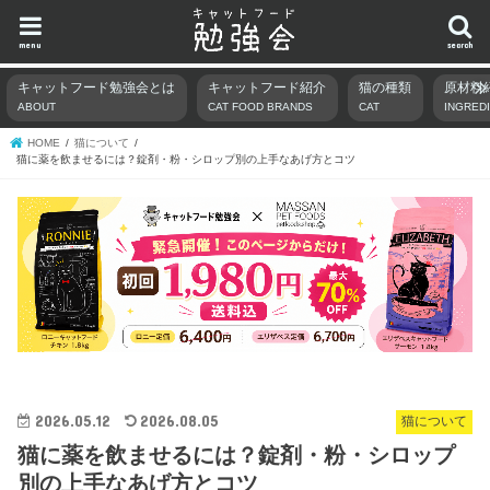
menu
search
キャットフード勉強会とは
キャットフード紹介
猫の種類
原材料
ABOUT
CAT FOOD BRANDS
CAT
INGRED
HOME
猫について
猫に薬を飲ませるには？錠剤・粉・シロップ別の上手なあげ方とコツ
2026.05.12
2026.08.05
猫について
猫に薬を飲ませるには？錠剤・粉・シロップ
別の上手なあげ方とコツ