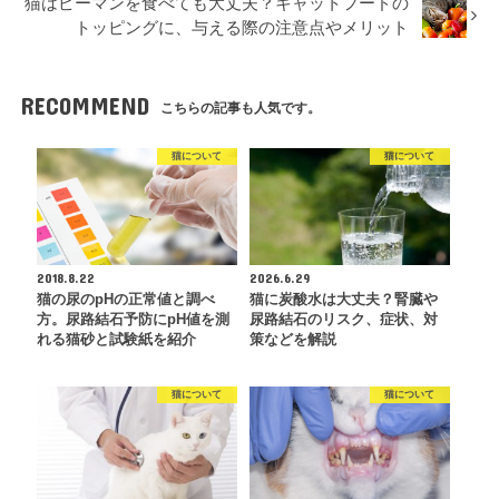
猫はピーマンを食べても大丈夫？キャットフードの
トッピングに、与える際の注意点やメリット
RECOMMEND
こちらの記事も人気です。
猫について
猫について
2018.8.22
2026.6.29
猫の尿のpHの正常値と調べ
猫に炭酸水は大丈夫？腎臓や
方。尿路結石予防にpH値を測
尿路結石のリスク、症状、対
れる猫砂と試験紙を紹介
策などを解説
猫について
猫について