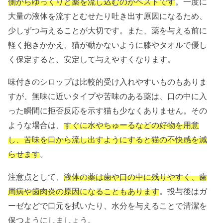
側からゆっくりと薬を流し込むのがベストです
。一度に
大量の液体を流すとむせたり吐き出す原因になるため、
少しずつ与えることが大切です。また、薬を与える前に
軽く抱きかかえ、猫が動かないように膝やタオルで優し
く保定すると、安定して与えやすくなります。
味付きのシロップは比較的受け入れやすいものもありま
すが、無味に近いタイプや苦味のある薬は、口の中に入
った瞬間に拒否反応を示す猫も少なくありません。その
ような場合は、
すぐに水やちゅーるなどの好物を用意
し、苦味を口から流し出すようにすると猫の不快感を減
らせます
。
注意点として、
液体の薬は歯や口の中に残りやすく、歯
周病や歯肉炎の原因になることもあります
。投与後はガ
ーゼなどで口元を拭いたり、水分を与えることで清潔を
保つようにしましょう。