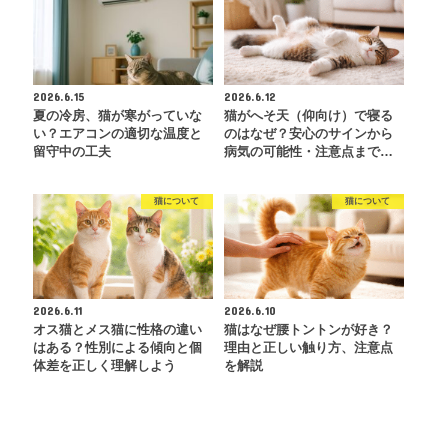
2026.6.15
2026.6.12
夏の冷房、猫が寒がっていな
猫がへそ天（仰向け）で寝る
い？エアコンの適切な温度と
のはなぜ？安心のサインから
留守中の工夫
病気の可能性・注意点まで…
猫について
猫について
2026.6.11
2026.6.10
オス猫とメス猫に性格の違い
猫はなぜ腰トントンが好き？
はある？性別による傾向と個
理由と正しい触り方、注意点
体差を正しく理解しよう
を解説