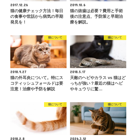
2017.12.26
2019.10.6
猫の健康チェック方法！毎日
猫の抜歯は必要？費用と手術
の食事や世話から病気の早期
後の注意点、予防策と早期治
発見を！
療を解説。
猫について
猫について
2018.9.27
2018.5.17
猫の外耳炎について。特にス
天敵のヘビやカラス vs 猫はど
コティッシュフォールドは要
っちが強い？最近の猫はヘビ
注意！治療や予防を解説
やキュウリに驚…
猫について
猫について
2018.2.8
2026.3.12