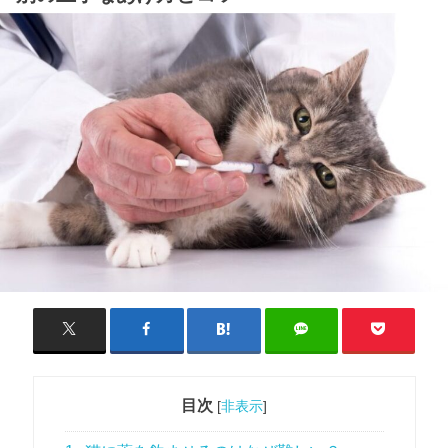
目次
[
非表示
]