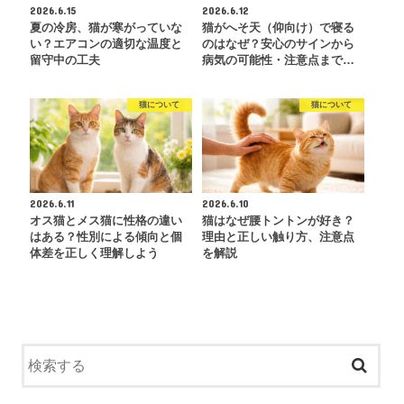
2026.6.15
2026.6.12
夏の冷房、猫が寒がっていな
猫がへそ天（仰向け）で寝る
い？エアコンの適切な温度と
のはなぜ？安心のサインから
留守中の工夫
病気の可能性・注意点まで…
猫について
猫について
2026.6.11
2026.6.10
オス猫とメス猫に性格の違い
猫はなぜ腰トントンが好き？
はある？性別による傾向と個
理由と正しい触り方、注意点
体差を正しく理解しよう
を解説