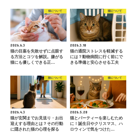
猫について
猫について
2026.6.3
2026.3.18
猫の目薬を失敗せずに点眼す
猫の通院ストレスを軽減する
る方法とコツを解説。嫌がる
には？動物病院に行く前にで
猫にも優しくできる正…
きる準備と安心させる工夫
猫について
猫について
2026.4.3
2026.5.28
猫が玄関までお見送り・お出
猫とパーティーを楽しむため
迎えする理由とは？その行動
に！誕生日やクリスマス、ハ
に隠された猫の心理を探る
ロウィンで気をつけた…