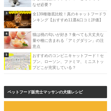
なぜ必要？
全139種徹底比較！真のキャットフードラ
ンキング【おすすめ11選&口コミ評価】
猫は桃の匂いが好き？食べても大丈夫な
量や種に含まれる「アミグダリン」の注
意点
おすすめのコンビニキャットフード！セ
ブン、ローソン、ファミマ、ミニストッ
プどこが充実している？
ペットフード販売士マッサンの犬猫レシピ