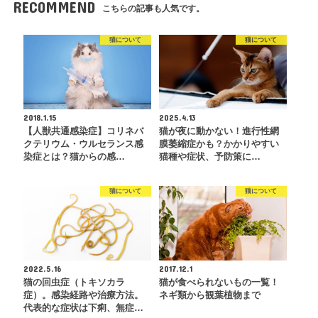
RECOMMEND
こちらの記事も人気です。
猫について
猫について
2018.1.15
2025.4.13
【人獣共通感染症】コリネバ
猫が夜に動かない！進行性網
クテリウム・ウルセランス感
膜萎縮症かも？かかりやすい
染症とは？猫からの感…
猫種や症状、予防策に…
猫について
猫について
2022.5.16
2017.12.1
猫の回虫症（トキソカラ
猫が食べられないもの一覧！
症）。感染経路や治療方法。
ネギ類から観葉植物まで
代表的な症状は下痢、無症…