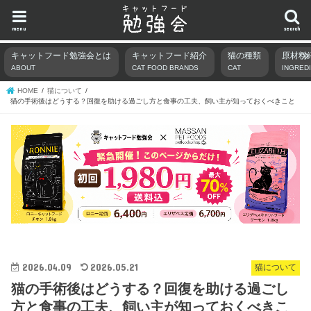
menu
search
キャットフード勉強会とは
キャットフード紹介
猫の種類
原材料
ABOUT
CAT FOOD BRANDS
CAT
INGRED
HOME
猫について
猫の手術後はどうする？回復を助ける過ごし方と食事の工夫、飼い主が知っておくべきこと
2026.04.09
2026.05.21
猫について
猫の手術後はどうする？回復を助ける過ごし
方と食事の工夫、飼い主が知っておくべきこ