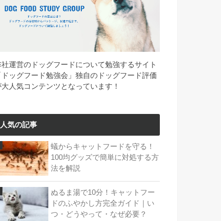
弊社運営のドッグフードについて勉強するサイト
「ドッグフード勉強会」独自のドッグフード評価
が大人気コンテンツとなっています！
人気の記事
蟻からキャットフードを守る！
100均グッズで簡単に対処する方
法を解説
ぬるま湯で10分！キャットフー
ドのふやかし方完全ガイド｜い
つ・どうやって・なぜ必要？