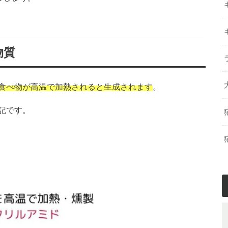
物質
食べ物が高温で加熱されると生成されます
。
記です。