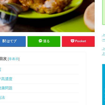
はてブ
送る
Pocket
目次
[
非表示
]
質
が高濃度
健康問題
処法