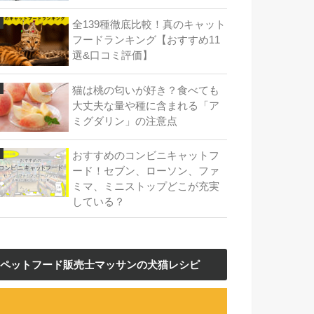
全139種徹底比較！真のキャット
フードランキング【おすすめ11
選&口コミ評価】
猫は桃の匂いが好き？食べても
大丈夫な量や種に含まれる「ア
ミグダリン」の注意点
おすすめのコンビニキャットフ
ード！セブン、ローソン、ファ
ミマ、ミニストップどこが充実
している？
ペットフード販売士マッサンの犬猫レシピ