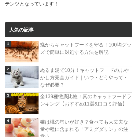
テンツとなっています！
人気の記事
蟻からキャットフードを守る！100均グッ
ズで簡単に対処する方法を解説
ぬるま湯で10分！キャットフードのふや
かし方完全ガイド｜いつ・どうやって・
なぜ必要？
全139種徹底比較！真のキャットフードラ
ンキング【おすすめ11選&口コミ評価】
猫は桃の匂いが好き？食べても大丈夫な
量や種に含まれる「アミグダリン」の注
意点