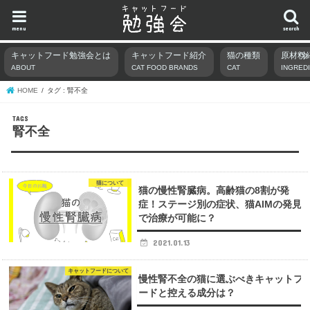
menu
search
キャットフード勉強会とは
キャットフード紹介
猫の種類
原材料
ABOUT
CAT FOOD BRANDS
CAT
INGRED
HOME
タグ : 腎不全
腎不全
猫について
猫の慢性腎臓病。高齢猫の8割が発
症！ステージ別の症状、猫AIMの発見
で治療が可能に？
2021.01.13
キャットフードについて
慢性腎不全の猫に選ぶべきキャットフ
ードと控える成分は？