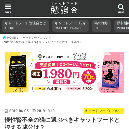
menu
search
キャットフード勉強会とは
キャットフード紹介
猫の種類
原材料
ABOUT
CAT FOOD BRANDS
CAT
INGRED
HOME
キャットフードについて
慢性腎不全の猫に選ぶべきキャットフードと控える成分は？
2019.04.05
2019.10.10
キャットフードについて
慢性腎不全の猫に選ぶべきキャットフードと
控える成分は？