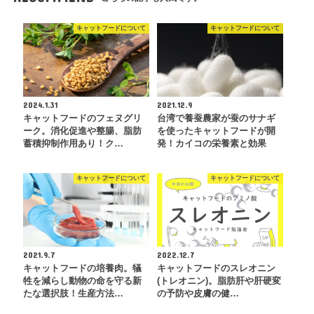
キャットフードについて
キャットフードについて
2024.1.31
2021.12.9
キャットフードのフェヌグリ
台湾で養蚕農家が蚕のサナギ
ーク。消化促進や整腸、脂肪
を使ったキャットフードが開
蓄積抑制作用あり！ク…
発！カイコの栄養素と効果
キャットフードについて
キャットフードについて
2021.9.7
2022.12.7
キャットフードの培養肉。犠
キャットフードのスレオニン
牲を減らし動物の命を守る新
(トレオニン)。脂肪肝や肝硬変
たな選択肢！生産方法…
の予防や皮膚の健…