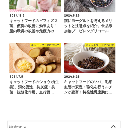
2024.12.8
2024.8.26
キャットフードのビフィズス
猫にヨーグルトを与えるメリ
菌。便臭の改善に効果あり！
ットと注意点を紹介。食品添
腸内環境の改善や免疫力の…
加物プロピレングリコール…
キャットフードについて
キャットフードについて
2024.7.5
2024.6.28
キャットフードのショウガ(生
キャットフードのソバ。毛細
姜)。消化促進、抗炎症・抗
血管の安定・強化を行うルチ
菌・抗酸化作用、血行促…
ンが豊富！特発性乳糜胸に…