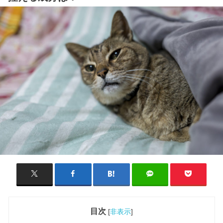
目次
[
非表示
]