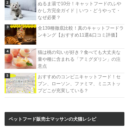
ぬるま湯で10分！キャットフードのふや
かし方完全ガイド｜いつ・どうやって・
なぜ必要？
全139種徹底比較！真のキャットフードラ
ンキング【おすすめ11選&口コミ評価】
猫は桃の匂いが好き？食べても大丈夫な
量や種に含まれる「アミグダリン」の注
意点
おすすめのコンビニキャットフード！セ
ブン、ローソン、ファミマ、ミニストッ
プどこが充実している？
ペットフード販売士マッサンの犬猫レシピ