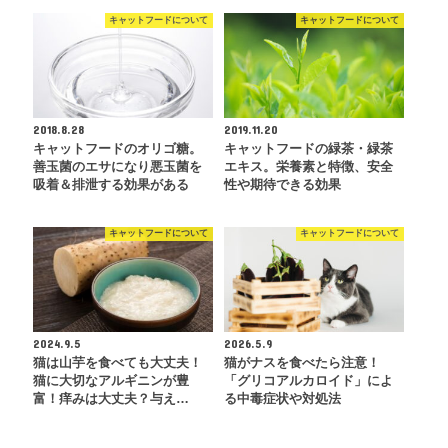
キャットフードについて
キャットフードについて
2018.8.28
2019.11.20
キャットフードのオリゴ糖。
キャットフードの緑茶・緑茶
善玉菌のエサになり悪玉菌を
エキス。栄養素と特徴、安全
吸着＆排泄する効果がある
性や期待できる効果
キャットフードについて
キャットフードについて
2024.9.5
2026.5.9
猫は山芋を食べても大丈夫！
猫がナスを食べたら注意！
猫に大切なアルギニンが豊
「グリコアルカロイド」によ
富！痒みは大丈夫？与え…
る中毒症状や対処法