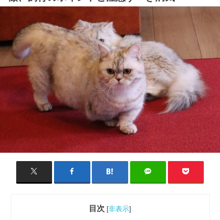
目次
[
非表示
]