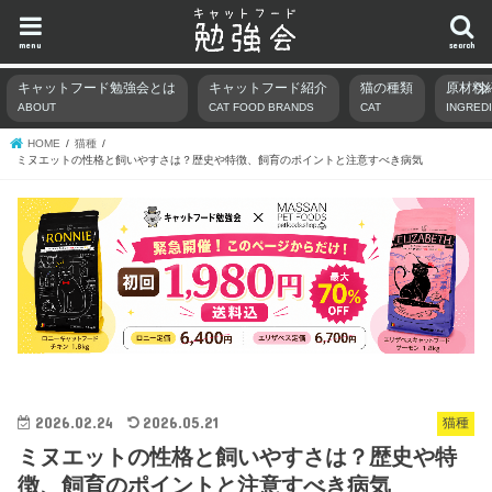
menu
search
キャットフード勉強会とは
キャットフード紹介
猫の種類
原材料
ABOUT
CAT FOOD BRANDS
CAT
INGRED
HOME
猫種
ミヌエットの性格と飼いやすさは？歴史や特徴、飼育のポイントと注意すべき病気
2026.02.24
2026.05.21
猫種
ミヌエットの性格と飼いやすさは？歴史や特
徴、飼育のポイントと注意すべき病気