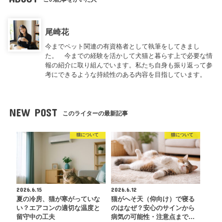
尾崎花
今までペット関連の有資格者として執筆をしてきまし
た。 今までの経験を活かして犬猫と暮らす上で必要な情
報の紹介に取り組んでいます。私たち自身も振り返って参
考にできるような持続性のある内容を目指しています。
NEW POST
このライターの最新記事
猫について
猫について
2026.6.15
2026.6.12
夏の冷房、猫が寒がっていな
猫がへそ天（仰向け）で寝る
い？エアコンの適切な温度と
のはなぜ？安心のサインから
留守中の工夫
病気の可能性・注意点まで…