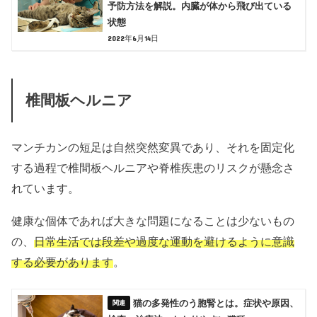
予防方法を解説。内臓が体から飛び出ている
状態
2022年6月14日
椎間板ヘルニア
マンチカンの短足は自然突然変異であり、それを固定化
する過程で椎間板ヘルニアや脊椎疾患のリスクが懸念さ
れています。
健康な個体であれば大きな問題になることは少ないもの
の、
日常生活では段差や過度な運動を避けるように意識
する必要があります
。
猫の多発性のう胞腎とは。症状や原因、