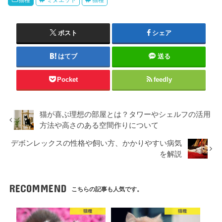
猫種
ミヌエット
猫種
ポスト
シェア
はてブ
送る
Pocket
feedly
猫が喜ぶ理想の部屋とは？タワーやシェルフの活用
方法や高さのある空間作りについて
デボンレックスの性格や飼い方、かかりやすい病気
を解説
RECOMMEND
こちらの記事も人気です。
猫種
猫種