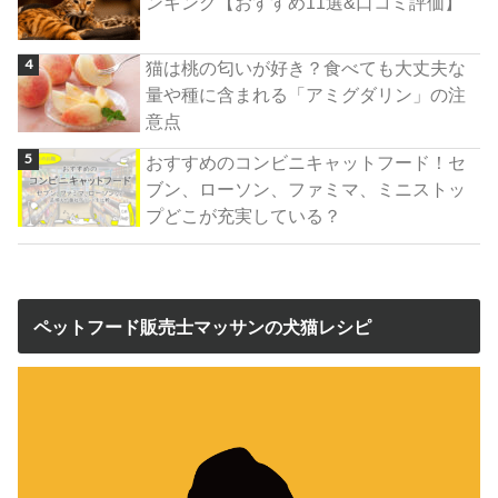
ンキング【おすすめ11選&口コミ評価】
猫は桃の匂いが好き？食べても大丈夫な
量や種に含まれる「アミグダリン」の注
意点
おすすめのコンビニキャットフード！セ
ブン、ローソン、ファミマ、ミニストッ
プどこが充実している？
ペットフード販売士マッサンの犬猫レシピ