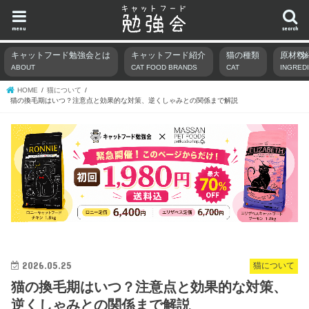
menu
search
キャットフード勉強会とは
キャットフード紹介
猫の種類
原材料
ABOUT
CAT FOOD BRANDS
CAT
INGRED
HOME
猫について
猫の換毛期はいつ？注意点と効果的な対策、逆くしゃみとの関係まで解説
2026.05.25
猫について
猫の換毛期はいつ？注意点と効果的な対策、
逆くしゃみとの関係まで解説