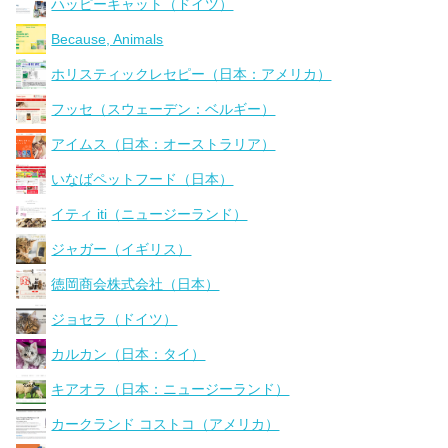
ハッピーキャット（ドイツ）
Because, Animals
ホリスティックレセピー（日本：アメリカ）
フッセ（スウェーデン：ベルギー）
アイムス（日本：オーストラリア）
いなばペットフード（日本）
イティ iti（ニュージーランド）
ジャガー（イギリス）
徳岡商会株式会社（日本）
ジョセラ（ドイツ）
カルカン（日本：タイ）
キアオラ（日本：ニュージーランド）
カークランド コストコ（アメリカ）