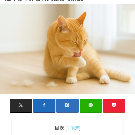
目次
[
非表示
]