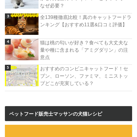
なぜ必要？
全139種徹底比較！真のキャットフードラ
ンキング【おすすめ11選&口コミ評価】
猫は桃の匂いが好き？食べても大丈夫な
量や種に含まれる「アミグダリン」の注
意点
おすすめのコンビニキャットフード！セ
ブン、ローソン、ファミマ、ミニストッ
プどこが充実している？
ペットフード販売士マッサンの犬猫レシピ