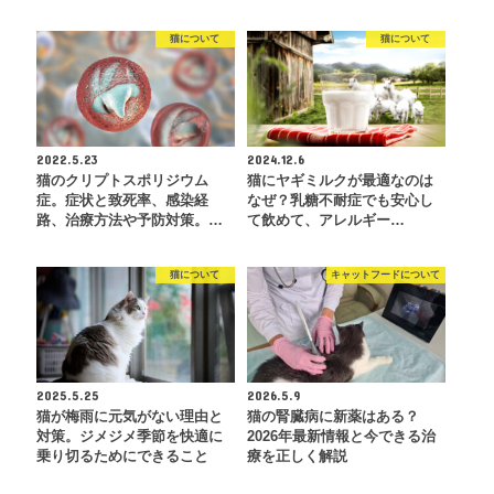
猫について
猫について
2022.5.23
2024.12.6
猫のクリプトスポリジウム
猫にヤギミルクが最適なのは
症。症状と致死率、感染経
なぜ？乳糖不耐症でも安心し
路、治療方法や予防対策。…
て飲めて、アレルギー…
猫について
キャットフードについて
2025.5.25
2026.5.9
猫が梅雨に元気がない理由と
猫の腎臓病に新薬はある？
対策。ジメジメ季節を快適に
2026年最新情報と今できる治
乗り切るためにできること
療を正しく解説