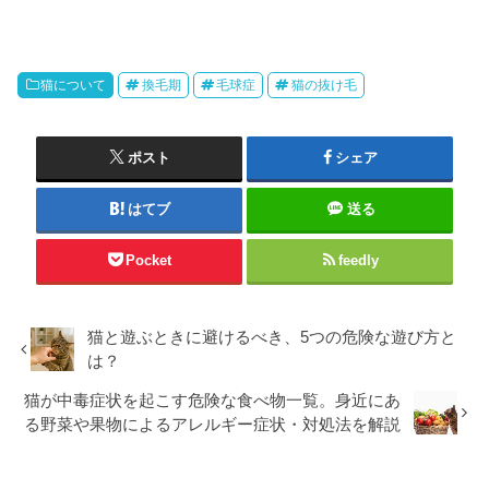
猫について
換毛期
毛球症
猫の抜け毛
ポスト
シェア
はてブ
送る
Pocket
feedly
猫と遊ぶときに避けるべき、5つの危険な遊び方と
は？
猫が中毒症状を起こす危険な食べ物一覧。身近にあ
る野菜や果物によるアレルギー症状・対処法を解説