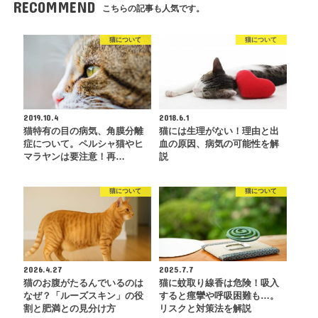
RECOMMEND
こちらの記事も人気です。
猫について
猫について
2019.10.4
2018.6.1
猫特有の目の病気、角膜分離
猫には生理がない！理由と出
症について。ペルシャ猫やヒ
血の原因、病気の可能性を解
マラヤンは要注意！再…
説
猫について
猫について
2026.4.27
2025.7.7
猫のお腹がたるんでいるのは
猫に蚊取り線香は危険！吸入
なぜ？「ルーズスキン」の役
すると痙攣や呼吸困難も…。
割と肥満との見分け方
リスクと対策法を解説