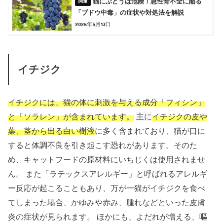
猫にぶどうは危険！急性腎不全に陥る
「ブドウ中毒」の症状や対処法を解説
2026年5月13日
イチジク
イチジクには、
猫の体に刺激を与える成分「フィシン」
と「ソラレン」
が含まれています。
主に
イチジクの皮や
葉、茎から出る白い樹液
に多く含まれており、猫が口に
すると体調不良を引き起こす恐れがあります。そのた
め、キャットフードの原材料にいちじくは使用されませ
ん。 また「ラテックスアレルギー」と呼ばれるアレルギ
ー反応が起こることもあり、万が一猫がイチジクを食べ
てしまった場合、かゆみや赤み、腫れなどといった皮膚
炎の症状が見られます。 ほかにも、よだれが増える、嘔