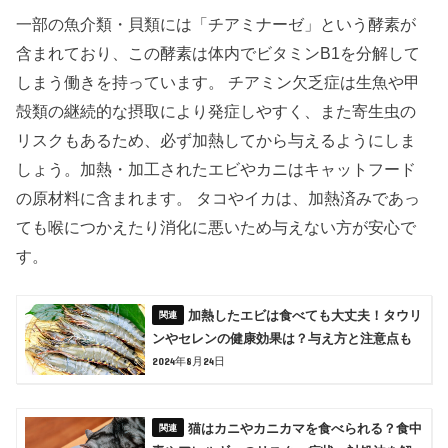
一部の魚介類・貝類には「チアミナーゼ」という酵素が
含まれており、この酵素は体内でビタミンB1を分解して
しまう働きを持っています。 チアミン欠乏症は生魚や甲
殻類の継続的な摂取により発症しやすく、また寄生虫の
リスクもあるため、必ず加熱してから与えるようにしま
しょう。加熱・加工されたエビやカニはキャットフード
の原材料に含まれます。 タコやイカは、加熱済みであっ
ても喉につかえたり消化に悪いため与えない方が安心で
す。
加熱したエビは食べても大丈夫！タウリ
ンやセレンの健康効果は？与え方と注意点も
2024年8月24日
猫はカニやカニカマを食べられる？食中