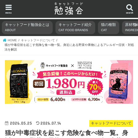
menu
search
キャットフード勉強会とは
キャットフード紹介
猫の種類
原材料
ABOUT
CAT FOOD BRANDS
CAT
INGRED
HOME
キャットフードについて
猫が中毒症状を起こす危険な食べ物一覧。身近にある野菜や果物によるアレルギー症状・対処
法を解説
2026.05.25
2026.07.14
キャットフードについて
猫が中毒症状を起こす危険な食べ物一覧。身