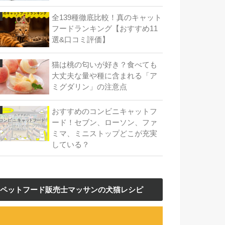
全139種徹底比較！真のキャット
フードランキング【おすすめ11
選&口コミ評価】
猫は桃の匂いが好き？食べても
大丈夫な量や種に含まれる「ア
ミグダリン」の注意点
おすすめのコンビニキャットフ
ード！セブン、ローソン、ファ
ミマ、ミニストップどこが充実
している？
ペットフード販売士マッサンの犬猫レシピ