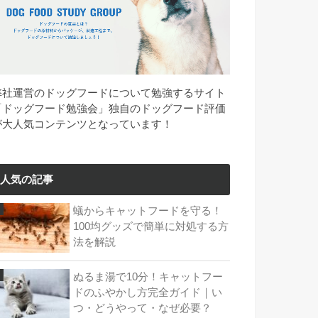
弊社運営のドッグフードについて勉強するサイト
「ドッグフード勉強会」独自のドッグフード評価
が大人気コンテンツとなっています！
人気の記事
蟻からキャットフードを守る！
100均グッズで簡単に対処する方
法を解説
ぬるま湯で10分！キャットフー
ドのふやかし方完全ガイド｜い
つ・どうやって・なぜ必要？