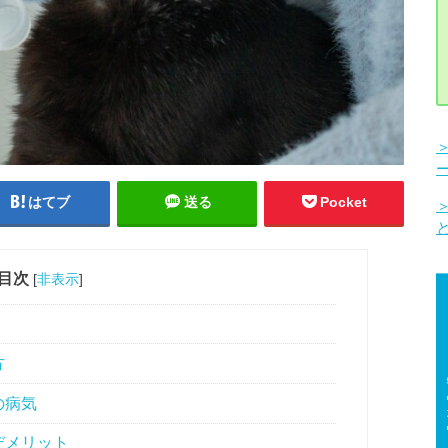
はてブ
送る
Pocket
目次
[
非表示
]
方
の病気
デメリット