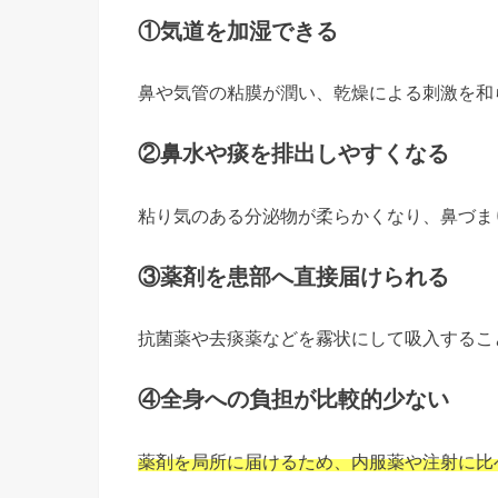
①気道を加湿できる
鼻や気管の粘膜が潤い、乾燥による刺激を和
②鼻水や痰を排出しやすくなる
粘り気のある分泌物が柔らかくなり、鼻づま
③薬剤を患部へ直接届けられる
抗菌薬や去痰薬などを霧状にして吸入するこ
④全身への負担が比較的少ない
薬剤を局所に届けるため、内服薬や注射に比