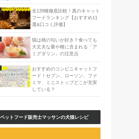
全139種徹底比較！真のキャット
フードランキング【おすすめ11
選&口コミ評価】
猫は桃の匂いが好き？食べても
大丈夫な量や種に含まれる「ア
ミグダリン」の注意点
おすすめのコンビニキャットフ
ード！セブン、ローソン、ファ
ミマ、ミニストップどこが充実
している？
ペットフード販売士マッサンの犬猫レシピ