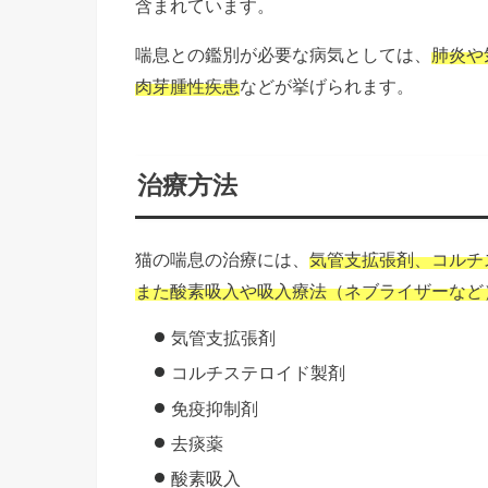
含まれています。
喘息との鑑別が必要な病気としては、
肺炎や
肉芽腫性疾患
などが挙げられます。
治療方法
猫の喘息の治療には、
気管支拡張剤、コルチ
また酸素吸入や吸入療法（ネブライザーなど
気管支拡張剤
コルチステロイド製剤
免疫抑制剤
去痰薬
酸素吸入