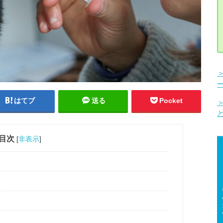
はてブ
送る
Pocket
目次
[
非表示
]