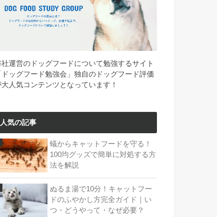
弊社運営のドッグフードについて勉強するサイト
「ドッグフード勉強会」独自のドッグフード評価
が大人気コンテンツとなっています！
人気の記事
蟻からキャットフードを守る！
100均グッズで簡単に対処する方
法を解説
ぬるま湯で10分！キャットフー
ドのふやかし方完全ガイド｜い
つ・どうやって・なぜ必要？