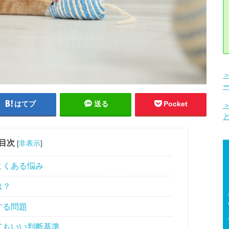
はてブ
送る
Pocket
目次
[
非表示
]
よくある悩み
は？
する問題
てもいい判断基準