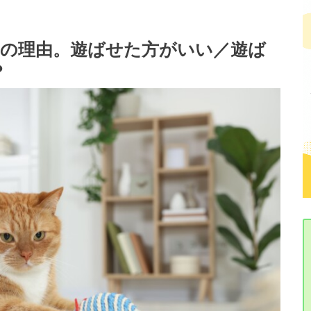
つの理由。遊ばせた方がいい／遊ば
？