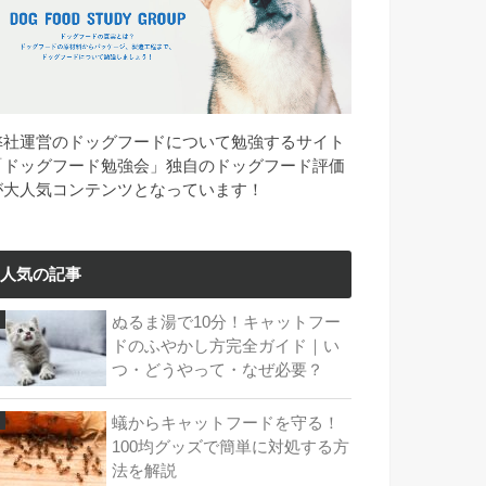
弊社運営のドッグフードについて勉強するサイト
「ドッグフード勉強会」独自のドッグフード評価
が大人気コンテンツとなっています！
人気の記事
ぬるま湯で10分！キャットフー
ドのふやかし方完全ガイド｜い
つ・どうやって・なぜ必要？
蟻からキャットフードを守る！
100均グッズで簡単に対処する方
法を解説