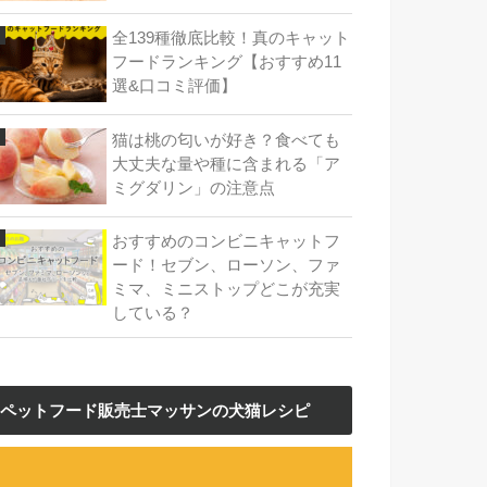
全139種徹底比較！真のキャット
フードランキング【おすすめ11
選&口コミ評価】
猫は桃の匂いが好き？食べても
大丈夫な量や種に含まれる「ア
ミグダリン」の注意点
おすすめのコンビニキャットフ
ード！セブン、ローソン、ファ
ミマ、ミニストップどこが充実
している？
ペットフード販売士マッサンの犬猫レシピ