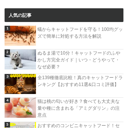
人気の記事
蟻からキャットフードを守る！100均グッ
ズで簡単に対処する方法を解説
ぬるま湯で10分！キャットフードのふや
かし方完全ガイド｜いつ・どうやって・
なぜ必要？
全139種徹底比較！真のキャットフードラ
ンキング【おすすめ11選&口コミ評価】
猫は桃の匂いが好き？食べても大丈夫な
量や種に含まれる「アミグダリン」の注
意点
おすすめのコンビニキャットフード！セ