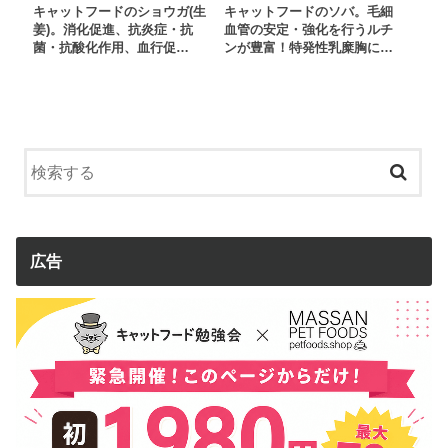
キャットフードのショウガ(生
キャットフードのソバ。毛細
姜)。消化促進、抗炎症・抗
血管の安定・強化を行うルチ
菌・抗酸化作用、血行促…
ンが豊富！特発性乳糜胸に…
広告