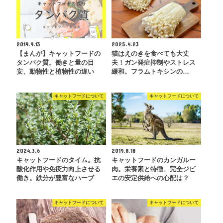
2019.9.13
2025.4.23
【まんが】キャットフードの
猫はえのきを食べても大丈
タンパク質。働きと量の目
夫！ガン発症抑制やストレス
安、動物性と植物性の違い
緩和。フラムトキシンの…
キャットフードについて
キャットフードについて
2024.3.6
2019.8.18
キャットフードのタイム。抗
キャットフードのカンガルー
酸化作用や免疫力向上させる
肉。栄養素と特徴、完全ジビ
働き。鉄分が豊富なハーブ
エの安定供給への心配は？
キャットフードについて
キャットフードについて