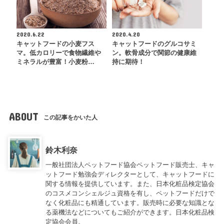
2020.6.22
2020.4.20
キャットフードの小麦フス
キャットフードのグルコサミ
マ。低カロリーで食物繊維や
ン。軟骨成分で関節の健康維
ミネラルが豊富！小麦粉…
持に期待！
ABOUT
この記事をかいた人
鈴木利奈
一般社団法人ペットフード協会ペットフード販売士、キャ
ットフード勉強会ディレクターとして、キャットフードに
関する情報を提供しています。また、日本化粧品検定協会
のコスメコンシェルジュ資格を有し、ペットフードだけで
なく化粧品にも精通しています。販売時に必要な知識とな
る薬機法などについてもご紹介ができます。日本化粧品検
定協会会員。