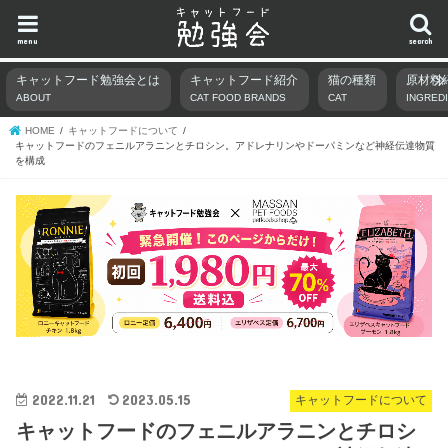
menu
search
キャットフード勉強会とは
キャットフード紹介
猫の種類
原材料
ABOUT
CAT FOOD BRANDS
CAT
INGRED
HOME
キャットフードについて
キャットフードのフェニルアラニンとチロシン。アドレナリンやドーパミンなど神経伝達物質
を構成
2022.11.21
2023.05.15
キャットフードについて
キャットフードのフェニルアラニンとチロシ