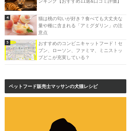
ンキング【おすすめ11選&口コミ評価】
猫は桃の匂いが好き？食べても大丈夫な
量や種に含まれる「アミグダリン」の注
意点
おすすめのコンビニキャットフード！セ
ブン、ローソン、ファミマ、ミニストッ
プどこが充実している？
ペットフード販売士マッサンの犬猫レシピ