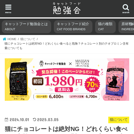
menu
search
キャットフード勉強会とは
キャットフード紹介
猫の種類
原材料
ABOUT
CAT FOOD BRANDS
CAT
INGRED
HOME
猫について
猫にチョコレートは絶対NG！どれくらい食べると危険？チョコレート別のテオブロミン含有
量についても
2024.10.01
2025.03.05
猫について
猫にチョコレートは絶対NG！どれくらい食べ