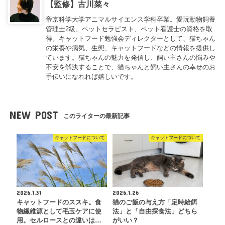
【監修】古川菜々
帝京科学大学アニマルサイエンス学科卒業。愛玩動物飼養
管理士2級、ペットセラピスト、ペット看護士の資格を取
得。キャットフード勉強会ディレクターとして、猫ちゃん
の栄養や病気、生態、キャットフードなどの情報を提供し
ています。猫ちゃんの魅力を発信し、飼い主さんの悩みや
不安を解決することで、猫ちゃんと飼い主さんの幸せのお
手伝いになれれば嬉しいです。
NEW POST
このライターの最新記事
キャットフードについて
キャットフードについて
2026.1.31
2026.1.26
キャットフードのススキ。食
猫のご飯の与え方「定時給餌
物繊維源として毛玉ケアに使
法」と「自由採食法」どちら
用。セルロースとの違いは…
がいい？