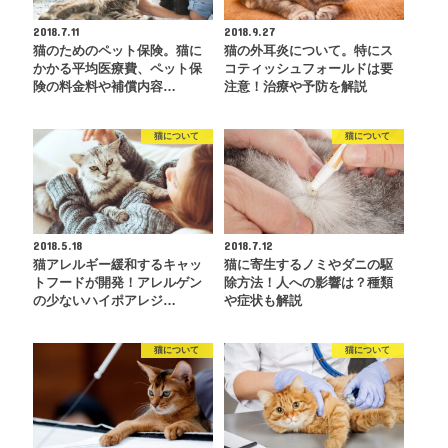
2018.7.11
2018.9.27
猫のためのペット保険。猫に
猫の外耳炎について。特にス
かかる平均医療費、ペット保
コティッシュフォールドは要
険の料金料や補償内容…
注意！治療や予防を解説
猫について
猫について
2018.5.18
2018.7.12
猫アレルギー緩和するキャッ
猫に寄生するノミやダニの駆
トフードが開発！アレルゲン
除方法！人への影響は？種類
の少ないハイポアレジ…
や症状も解説
猫について
猫について