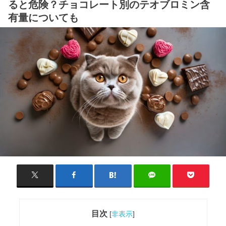
ると危険？チョコレート別のテオブロミン含
有量についても
目次
[
非表示
]