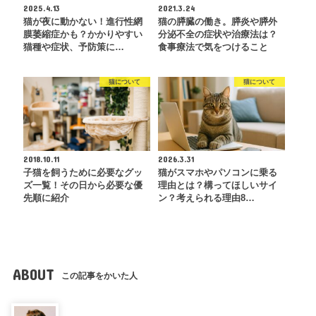
2025.4.13
2021.3.24
猫が夜に動かない！進行性網
猫の膵臓の働き。膵炎や膵外
膜萎縮症かも？かかりやすい
分泌不全の症状や治療法は？
猫種や症状、予防策に…
食事療法で気をつけること
猫について
猫について
2018.10.11
2026.3.31
子猫を飼うために必要なグッ
猫がスマホやパソコンに乗る
ズ一覧！その日から必要な優
理由とは？構ってほしいサイ
先順に紹介
ン？考えられる理由8…
ABOUT
この記事をかいた人