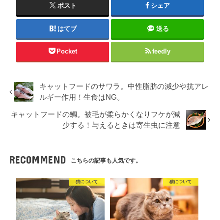
ポスト
シェア
はてブ
送る
Pocket
feedly
キャットフードのサワラ。中性脂肪の減少や抗アレ
ルギー作用！生食はNG。
キャットフードの鯛。被毛が柔らかくなりフケが減
少する！与えるときは寄生虫に注意
RECOMMEND
こちらの記事も人気です。
猫について
猫について