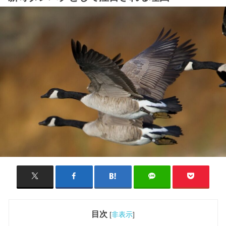
目次
[
非表示
]