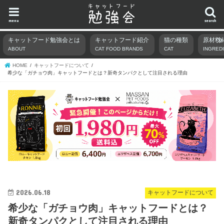
menu
search
キャットフード勉強会とは
キャットフード紹介
猫の種類
原材料
ABOUT
CAT FOOD BRANDS
CAT
INGRED
HOME
キャットフードについて
希少な「ガチョウ肉」キャットフードとは？新奇タンパクとして注目される理由
2026.06.18
キャットフードについて
希少な「ガチョウ肉」キャットフードとは？
新奇タンパクとして注目される理由