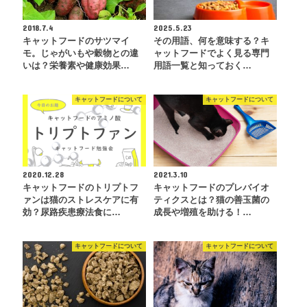
2018.7.4
2025.5.23
キャットフードのサツマイ
その用語、何を意味する？キ
モ。じゃがいもや穀物との違
ャットフードでよく見る専門
いは？栄養素や健康効果…
用語一覧と知っておく…
キャットフードについて
キャットフードについて
2020.12.28
2021.3.10
キャットフードのトリプトフ
キャットフードのプレバイオ
ァンは猫のストレスケアに有
ティクスとは？猫の善玉菌の
効？尿路疾患療法食に…
成長や増殖を助ける！…
キャットフードについて
キャットフードについて