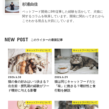
杉浦由佳
ペットフード開発に8年従事した経験を活かして、犬猫に
関するコラムを執筆しています。開発に関わってきたから
こそわかる視点も大切にしています。
NEW POST
このライターの最新記事
キャットフードについて
キャットフードについて
2026.6.30
2026.6.29
猫の食の好みはいつ決まる？
猫は同じキャットフードだと
出生前・授乳期の経験がフー
「味」に飽きる？嗜好性と食
ド嗜好に与える影響
行動を解説
キャットフードについて
キャットフードについて