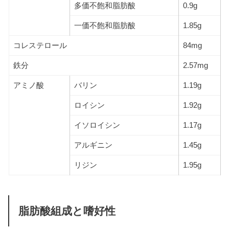
多価不飽和脂肪酸
0.9g
一価不飽和脂肪酸
1.85g
コレステロール
84mg
鉄分
2.57mg
アミノ酸
バリン
1.19g
ロイシン
1.92g
イソロイシン
1.17g
アルギニン
1.45g
リジン
1.95g
脂肪酸組成と嗜好性