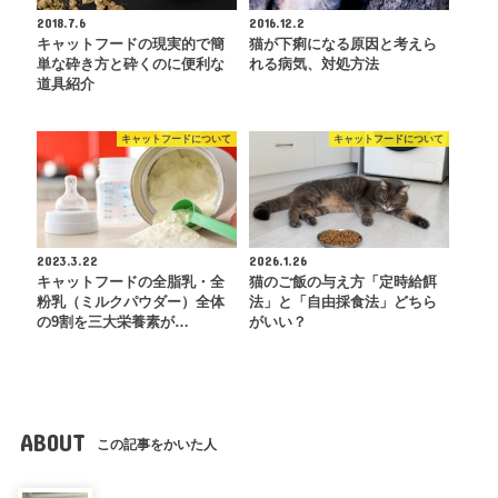
2018.7.6
2016.12.2
キャットフードの現実的で簡
猫が下痢になる原因と考えら
単な砕き方と砕くのに便利な
れる病気、対処方法
道具紹介
キャットフードについて
キャットフードについて
2023.3.22
2026.1.26
キャットフードの全脂乳・全
猫のご飯の与え方「定時給餌
粉乳（ミルクパウダー）全体
法」と「自由採食法」どちら
の9割を三大栄養素が…
がいい？
ABOUT
この記事をかいた人