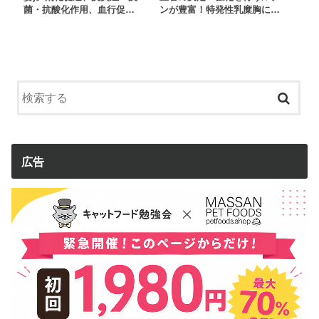
菌・抗酸化作用、血行促…
ンが豊富！特発性乳糜胸に…
広告