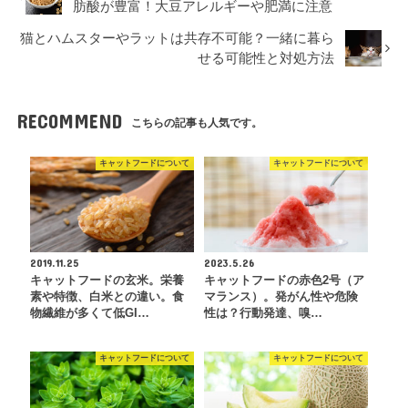
肪酸が豊富！大豆アレルギーや肥満に注意
猫とハムスターやラットは共存不可能？一緒に暮ら
せる可能性と対処方法
RECOMMEND
こちらの記事も人気です。
キャットフードについて
キャットフードについて
2019.11.25
2023.5.26
キャットフードの玄米。栄養
キャットフードの赤色2号（ア
素や特徴、白米との違い。食
マランス）。発がん性や危険
物繊維が多くて低GI…
性は？行動発達、嗅…
キャットフードについて
キャットフードについて