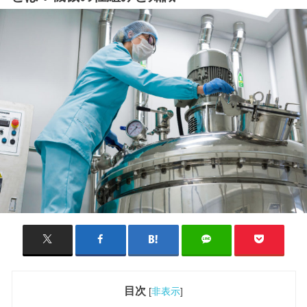
目次
[
非表示
]