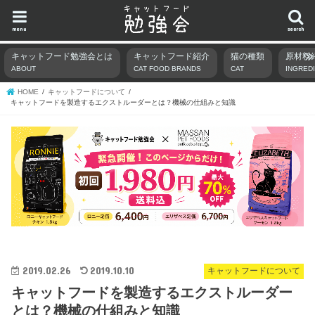
menu
search
キャットフード勉強会とは
キャットフード紹介
猫の種類
原材料
ABOUT
CAT FOOD BRANDS
CAT
INGRED
HOME
キャットフードについて
キャットフードを製造するエクストルーダーとは？機械の仕組みと知識
2019.02.26
2019.10.10
キャットフードについて
キャットフードを製造するエクストルーダー
とは？機械の仕組みと知識