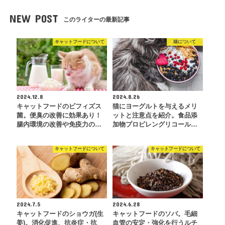
NEW POST
このライターの最新記事
キャットフードについて
猫について
2024.12.8
2024.8.26
キャットフードのビフィズス
猫にヨーグルトを与えるメリ
菌。便臭の改善に効果あり！
ットと注意点を紹介。食品添
腸内環境の改善や免疫力の…
加物プロピレングリコール…
キャットフードについて
キャットフードについて
2024.7.5
2024.6.28
キャットフードのショウガ(生
キャットフードのソバ。毛細
姜)。消化促進、抗炎症・抗
血管の安定・強化を行うルチ