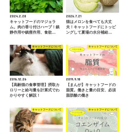
2024.2.28
2026.7.21
キャットフードのマジョラ
猫はメロンを食べても大丈
ム。肉の香り付けハーブ！鎮
夫！キャットフードにトッピ
静作用や鎮痙作用、食欲…
ングして夏場の水分補給…
キャットフードについて
キャットフードについて
2016.12.26
2019.9.18
【高齢猫の食事管理】摂取カ
【まんが】キャットフードの
ロリーと給与量を計算式でわ
脂質。働きと量の目安、必須
かりやすく解説！
脂肪酸の働き
キャットフードについて
キャットフードについて