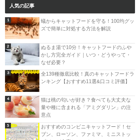
人気の記事
蟻からキャットフードを守る！100均グッ
ズで簡単に対処する方法を解説
ぬるま湯で10分！キャットフードのふや
かし方完全ガイド｜いつ・どうやって・
なぜ必要？
全139種徹底比較！真のキャットフードラ
ンキング【おすすめ11選&口コミ評価】
猫は桃の匂いが好き？食べても大丈夫な
量や種に含まれる「アミグダリン」の注
意点
おすすめのコンビニキャットフード！セ
ブン、ローソン、ファミマ、ミニストッ