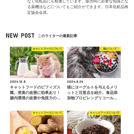
なく化粧品にも精通しています。販売時に必要な知識とな
る薬機法などについてもご紹介ができます。日本化粧品検
定協会会員。
NEW POST
このライターの最新記事
キャットフードについて
猫について
2024.12.8
2024.8.26
キャットフードのビフィズス
猫にヨーグルトを与えるメリ
菌。便臭の改善に効果あり！
ットと注意点を紹介。食品添
腸内環境の改善や免疫力の…
加物プロピレングリコール…
キャットフードについて
キャットフードについて