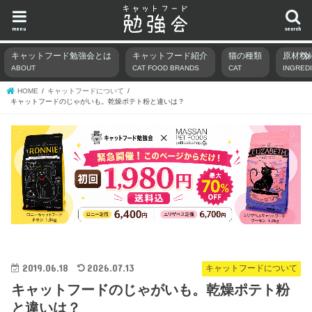
menu
search
キャットフード勉強会とは
キャットフード紹介
猫の種類
原材料
ABOUT
CAT FOOD BRANDS
CAT
INGRED
HOME
キャットフードについて
キャットフードのじゃがいも。乾燥ポテト粉と違いは？
2019.06.18
2026.07.13
キャットフードについて
キャットフードのじゃがいも。乾燥ポテト粉
と違いは？