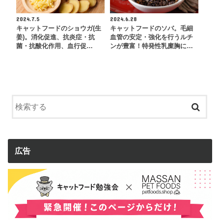
2024.7.5
2024.6.28
キャットフードのショウガ(生
キャットフードのソバ。毛細
姜)。消化促進、抗炎症・抗
血管の安定・強化を行うルチ
菌・抗酸化作用、血行促…
ンが豊富！特発性乳糜胸に…
広告