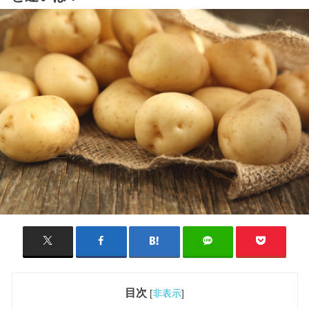
目次
[
非表示
]