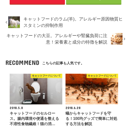
キャットフードのラム(羊)。アレルギー原因物質ヒ
スタミンの抑制作用
キャットフードの大豆。アレルギーや腎臓負荷に注
意！栄養素と成分の特徴を解説
RECOMMEND
こちらの記事も人気です。
キャットフードについて
キャットフードについて
2018.5.8
2018.6.28
キャットフードのセルロー
蟻からキャットフードを守
ス。腸内環境や便通を整える
る！100均グッズで簡単に対処
不溶性食物繊維！猫の消…
する方法を解説