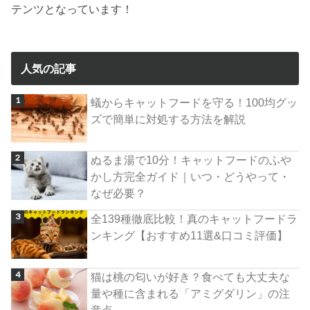
テンツとなっています！
人気の記事
蟻からキャットフードを守る！100均グッ
ズで簡単に対処する方法を解説
ぬるま湯で10分！キャットフードのふや
かし方完全ガイド｜いつ・どうやって・
なぜ必要？
全139種徹底比較！真のキャットフードラ
ンキング【おすすめ11選&口コミ評価】
猫は桃の匂いが好き？食べても大丈夫な
量や種に含まれる「アミグダリン」の注
意点