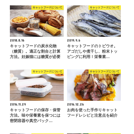
キャットフードについて
キャットフードについて
2018.8.16
2019.9.6
キャットフードの炭水化物
キャットフードのトビウオ。
（糖質）。適正な割合と計算
アゴだしや煮干し、粉末トッ
方法。妊娠猫には糖質が必要
ピングに利用！栄養素…
キャットフードについて
キャットフードについて
2016.11.29
2016.12.26
キャットフードの保存・保管
お肉を使った手作りキャット
方法。味や栄養素を保つには
フードレシピと注意点を紹介
密閉容器や真空パック…