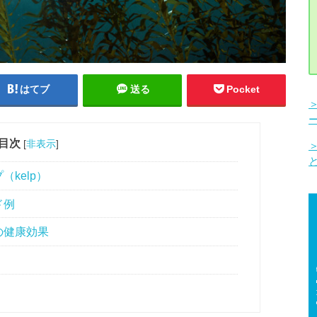
はてブ
送る
Pocket
目次
[
非表示
]
kelp）
ド例
の健康効果