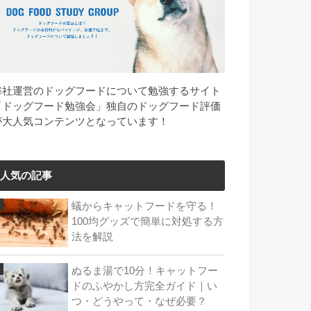
弊社運営のドッグフードについて勉強するサイト
「ドッグフード勉強会」独自のドッグフード評価
が大人気コンテンツとなっています！
人気の記事
蟻からキャットフードを守る！
100均グッズで簡単に対処する方
法を解説
ぬるま湯で10分！キャットフー
ドのふやかし方完全ガイド｜い
つ・どうやって・なぜ必要？