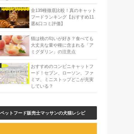
全139種徹底比較！真のキャット
フードランキング【おすすめ11
選&口コミ評価】
猫は桃の匂いが好き？食べても
大丈夫な量や種に含まれる「ア
ミグダリン」の注意点
おすすめのコンビニキャットフ
ード！セブン、ローソン、ファ
ミマ、ミニストップどこが充実
している？
ペットフード販売士マッサンの犬猫レシピ