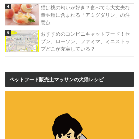
猫は桃の匂いが好き？食べても大丈夫な
量や種に含まれる「アミグダリン」の注
意点
おすすめのコンビニキャットフード！セ
ブン、ローソン、ファミマ、ミニストッ
プどこが充実している？
ペットフード販売士マッサンの犬猫レシピ