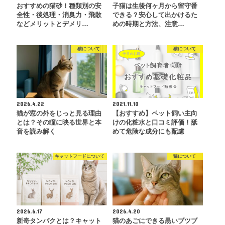
おすすめの猫砂！種類別の安
子猫は生後何ヶ月から留守番
全性・後処理・消臭力・飛散
できる？安心して出かけるた
などメリットとデメリ…
めの時期と方法、注意…
猫について
猫について
2026.4.22
2021.11.10
猫が窓の外をじっと見る理由
【おすすめ】ペット飼い主向
とは？その瞳に映る世界と本
けの化粧水と口コミ評価！舐
音を読み解く
めて危険な成分にも配慮
キャットフードについて
猫について
2026.6.17
2026.4.20
新奇タンパクとは？キャット
猫のあごにできる黒いブツブ