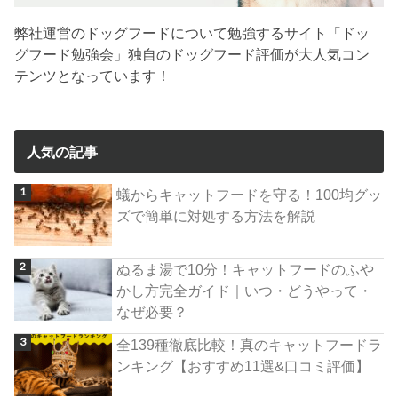
弊社運営のドッグフードについて勉強するサイト「ドッ
グフード勉強会」独自のドッグフード評価が大人気コン
テンツとなっています！
人気の記事
蟻からキャットフードを守る！100均グッ
ズで簡単に対処する方法を解説
ぬるま湯で10分！キャットフードのふや
かし方完全ガイド｜いつ・どうやって・
なぜ必要？
全139種徹底比較！真のキャットフードラ
ンキング【おすすめ11選&口コミ評価】