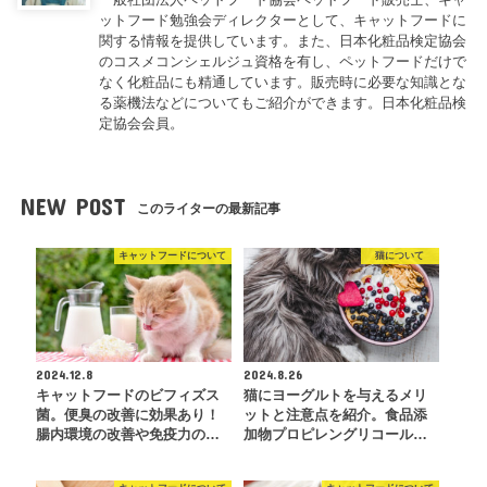
ットフード勉強会ディレクターとして、キャットフードに
関する情報を提供しています。また、日本化粧品検定協会
のコスメコンシェルジュ資格を有し、ペットフードだけで
なく化粧品にも精通しています。販売時に必要な知識とな
る薬機法などについてもご紹介ができます。日本化粧品検
定協会会員。
NEW POST
このライターの最新記事
キャットフードについて
猫について
2024.12.8
2024.8.26
キャットフードのビフィズス
猫にヨーグルトを与えるメリ
菌。便臭の改善に効果あり！
ットと注意点を紹介。食品添
腸内環境の改善や免疫力の…
加物プロピレングリコール…