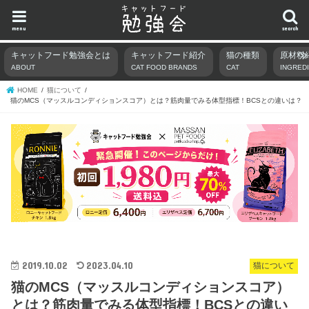
menu
search
キャットフード勉強会とは
キャットフード紹介
猫の種類
原材料
ABOUT
CAT FOOD BRANDS
CAT
INGRED
HOME
猫について
猫のMCS（マッスルコンディションスコア）とは？筋肉量でみる体型指標！BCSとの違いは？
2019.10.02
2023.04.10
猫について
猫のMCS（マッスルコンディションスコア）
とは？筋肉量でみる体型指標！BCSとの違い