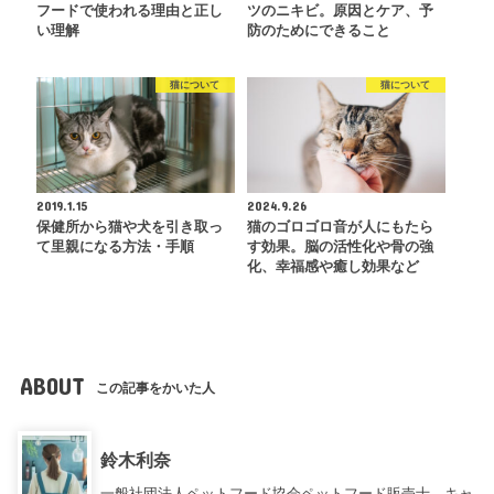
フードで使われる理由と正し
ツのニキビ。原因とケア、予
い理解
防のためにできること
猫について
猫について
2019.1.15
2024.9.26
保健所から猫や犬を引き取っ
猫のゴロゴロ音が人にもたら
て里親になる方法・手順
す効果。脳の活性化や骨の強
化、幸福感や癒し効果など
ABOUT
この記事をかいた人
鈴木利奈
一般社団法人ペットフード協会ペットフード販売士、キャ