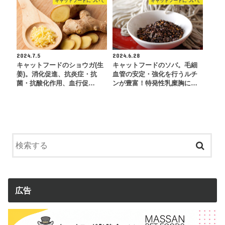
キャットフードについて
キャットフードについて
2024.7.5
2024.6.28
キャットフードのショウガ(生
キャットフードのソバ。毛細
姜)。消化促進、抗炎症・抗
血管の安定・強化を行うルチ
菌・抗酸化作用、血行促…
ンが豊富！特発性乳糜胸に…
広告