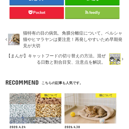
Pocket
feedly
猫特有の目の病気、角膜分離症について。ペルシャ
猫やヒマラヤンは要注意！再発しやすいため早期発
見が大切
【まんが】キャットフードの切り替えの方法。混ぜ
る日数と割合目安、注意点を解説。
RECOMMEND
こちらの記事も人気です。
猫について
猫について
2020.4.24
2026.4.30