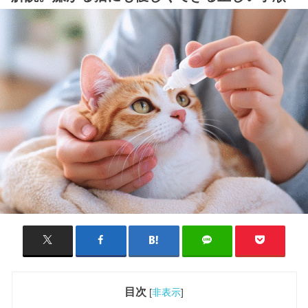
目次
[
非表示
]