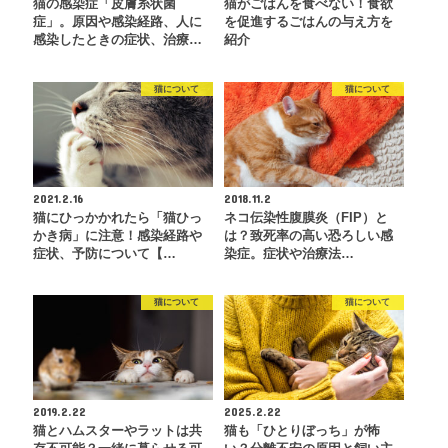
猫の感染症「皮膚糸状菌
猫がごはんを食べない！食欲
症」。原因や感染経路、人に
を促進するごはんの与え方を
感染したときの症状、治療…
紹介
猫について
猫について
2021.2.16
2018.11.2
猫にひっかかれたら「猫ひっ
ネコ伝染性腹膜炎（FIP）と
かき病」に注意！感染経路や
は？致死率の高い恐ろしい感
症状、予防について【…
染症。症状や治療法…
猫について
猫について
2019.2.22
2025.2.22
猫とハムスターやラットは共
猫も「ひとりぼっち」が怖