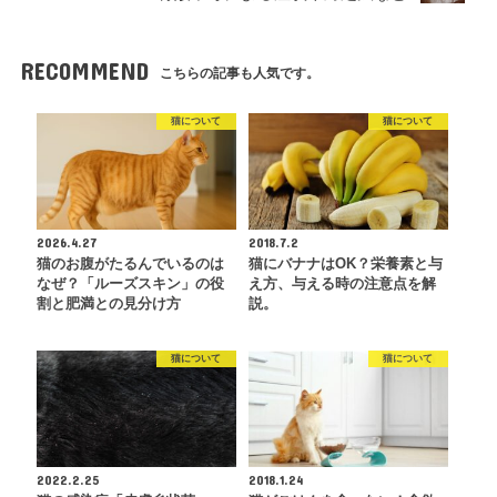
RECOMMEND
こちらの記事も人気です。
猫について
猫について
2026.4.27
2018.7.2
猫のお腹がたるんでいるのは
猫にバナナはOK？栄養素と与
なぜ？「ルーズスキン」の役
え方、与える時の注意点を解
割と肥満との見分け方
説。
猫について
猫について
2022.2.25
2018.1.24