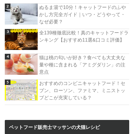
ぬるま湯で10分！キャットフードのふや
かし方完全ガイド｜いつ・どうやって・
なぜ必要？
全139種徹底比較！真のキャットフードラ
ンキング【おすすめ11選&口コミ評価】
猫は桃の匂いが好き？食べても大丈夫な
量や種に含まれる「アミグダリン」の注
意点
おすすめのコンビニキャットフード！セ
ブン、ローソン、ファミマ、ミニストッ
プどこが充実している？
ペットフード販売士マッサンの犬猫レシピ