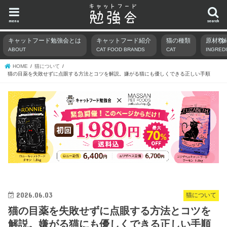
menu
search
キャットフード勉強会とは
キャットフード紹介
猫の種類
原材料
ABOUT
CAT FOOD BRANDS
CAT
INGRED
HOME
猫について
猫の目薬を失敗せずに点眼する方法とコツを解説。嫌がる猫にも優しくできる正しい手順
2026.06.03
猫について
猫の目薬を失敗せずに点眼する方法とコツを
解説。嫌がる猫にも優しくできる正しい手順