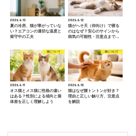
2026.6.15
2026.6.12
夏の冷房、猫が寒がっていな
猫がへそ天（仰向け）で寝る
い？エアコンの適切な温度と
のはなぜ？安心のサインから
留守中の工夫
病気の可能性・注意点まで…
猫について
猫について
2026.6.11
2026.6.10
オス猫とメス猫に性格の違い
猫はなぜ腰トントンが好き？
はある？性別による傾向と個
理由と正しい触り方、注意点
体差を正しく理解しよう
を解説