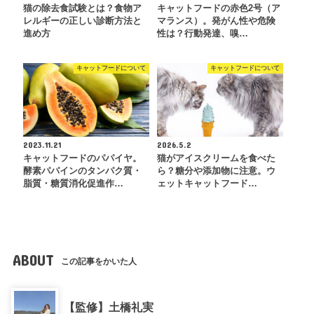
猫の除去食試験とは？食物ア
キャットフードの赤色2号（ア
レルギーの正しい診断方法と
マランス）。発がん性や危険
進め方
性は？行動発達、嗅…
キャットフードについて
キャットフードについて
2023.11.21
2026.5.2
キャットフードのパパイヤ。
猫がアイスクリームを食べた
酵素パパインのタンパク質・
ら？糖分や添加物に注意。ウ
脂質・糖質消化促進作…
ェットキャットフード…
ABOUT
この記事をかいた人
【監修】土橋礼実