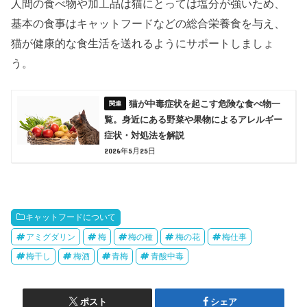
人間の食べ物や加工品は猫にとっては塩分が強いため、
基本の食事はキャットフードなどの総合栄養食を与え、
猫が健康的な食生活を送れるようにサポートしましょ
う。
猫が中毒症状を起こす危険な食べ物一
覧。身近にある野菜や果物によるアレルギー
症状・対処法を解説
2026年5月25日
キャットフードについて
アミグダリン
梅
梅の種
梅の花
梅仕事
梅干し
梅酒
青梅
青酸中毒
ポスト
シェア