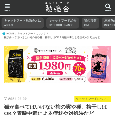
menu
search
キャットフード勉強会とは
キャットフード紹介
猫の種類
原材料
ABOUT
CAT FOOD BRANDS
CAT
INGRED
HOME
キャットフードについて
猫が食べてはいけない梅の実や種。梅干しはOK？青酸中毒による症状や対処法など
2026.06.02
キャットフードについて
猫が食べてはいけない梅の実や種。梅干しは
OK？青酸中毒による症状や対処法など