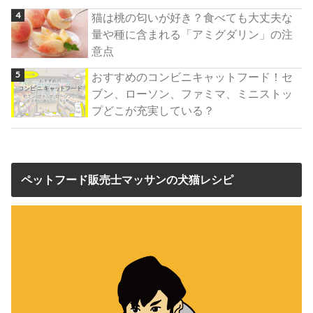
猫は桃の匂いが好き？食べても大丈夫な
量や種に含まれる「アミグダリン」の注
意点
おすすめのコンビニキャットフード！セ
ブン、ローソン、ファミマ、ミニストッ
プどこが充実している？
ペットフード販売士マッサンの犬猫レシピ