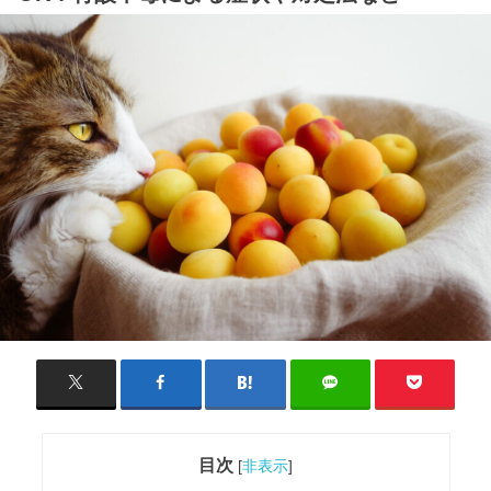
目次
[
非表示
]