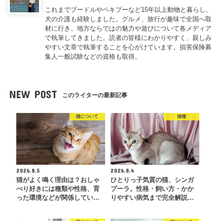
これまでプードルやペキプーなど15年以上動物と暮らし、
犬の介護も経験しました。グルメ、旅行が趣味で全国へ取
材に行き、地方ならではの魅力や遊びについて各メディア
で執筆してきました。読者の皆様にわかりやすく、親しみ
やすい文章で執筆することを心がけています。損害保険募
集人一般試験などの資格も取得。
NEW POST
このライターの最新記事
猫について
猫種
2026.8.5
2026.8.4
猫がよく鳴く理由は？おしゃ
ひとりっ子気質の猫、シンガ
べり好きには種類や性格、育
プーラ。性格・飼い方・かか
った環境などが関係してい…
りやすい病気まで完全解説…