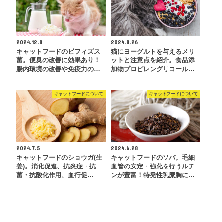
2024.12.8
2024.8.26
キャットフードのビフィズス
猫にヨーグルトを与えるメリ
菌。便臭の改善に効果あり！
ットと注意点を紹介。食品添
腸内環境の改善や免疫力の…
加物プロピレングリコール…
キャットフードについて
キャットフードについて
2024.7.5
2024.6.28
キャットフードのショウガ(生
キャットフードのソバ。毛細
姜)。消化促進、抗炎症・抗
血管の安定・強化を行うルチ
菌・抗酸化作用、血行促…
ンが豊富！特発性乳糜胸に…