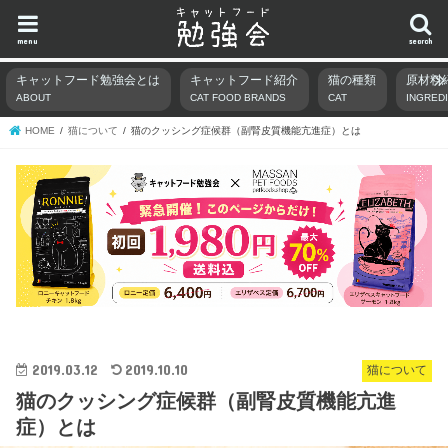
menu
search
キャットフード勉強会とは
キャットフード紹介
猫の種類
原材料
ABOUT
CAT FOOD BRANDS
CAT
INGRED
HOME
猫について
猫のクッシング症候群（副腎皮質機能亢進症）とは
2019.03.12
2019.10.10
猫について
猫のクッシング症候群（副腎皮質機能亢進
症）とは