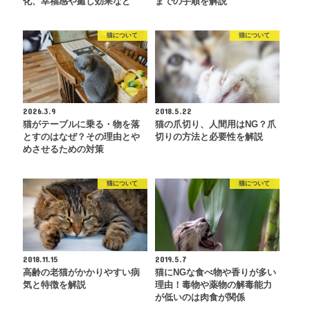
化、幸福感や癒し効果など
までの手順を解説
猫について
猫について
2026.3.9
2018.5.22
猫がテーブルに乗る・物を落
猫の爪切り、人間用はNG？爪
とすのはなぜ？その理由とや
切りの方法と必要性を解説
めさせるための対策
猫について
猫について
2018.11.15
2019.5.7
高齢の老猫がかかりやすい病
猫にNGな食べ物や香りが多い
気と特徴を解説
理由！毒物や薬物の解毒能力
が低いのは肉食が関係