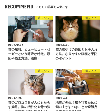
RECOMMEND
こちらの記事も人気です。
猫について
猫について
2022.12.27
2026.5.20
猫の喘息。ヒューヒュー・ゼ
猫の涙やけの原因とお手入れ
ーゼーという呼吸が特徴。原
方法。なりやすい猫種と予防
因や検査方法、治療・…
のポイント
猫について
猫について
2024.9.26
2025.3.8
猫のゴロゴロ音が人にもたら
地震が発生！猫を守るために
す効果。脳の活性化や骨の強
飼い主がすべきことや避難所