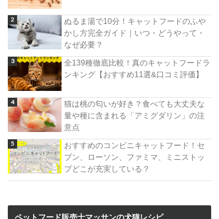
ぬるま湯で10分！キャットフードのふや
かし方完全ガイド｜いつ・どうやって・
なぜ必要？
全139種徹底比較！真のキャットフードラ
ンキング【おすすめ11選&口コミ評価】
猫は桃の匂いが好き？食べても大丈夫な
量や種に含まれる「アミグダリン」の注
意点
おすすめのコンビニキャットフード！セ
ブン、ローソン、ファミマ、ミニストッ
プどこが充実している？
ペットフード販売士マッサンの犬猫レシピ