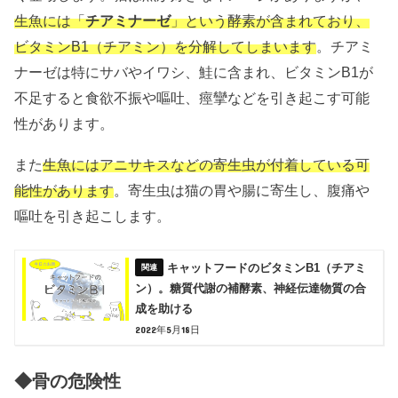
生魚には「
チアミナーゼ
」という酵素が含まれており、
ビタミンB1（チアミン）を分解してしまいます
。チアミ
ナーゼは特に
サバや
イワシ、
鮭に含まれ、
ビタミンB1が
不足すると食欲不振や嘔吐、痙攣などを引き起こす可能
性があります。
また
生魚にはアニサキスなどの寄生虫が付着している可
能性があります
。寄生虫は猫の胃や腸に寄生し、腹痛や
嘔吐を引き起こします。
キャットフードのビタミンB1（チアミ
ン）。糖質代謝の補酵素、神経伝達物質の合
成を助ける
2022年5月18日
◆骨の危険性