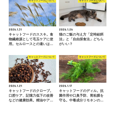
キャットフードについて
キャットフードについて
2026.1.31
2026.1.26
キャットフードのススキ。食
猫のご飯の与え方「定時給餌
物繊維源として毛玉ケアに使
法」と「自由採食法」どちら
用。セルロースとの違いは…
がいい？
キャットフードについて
キャットフードについて
2026.1.21
2026.1.17
キャットフードのクローブ。
キャットフードのディル。抗
口腔ケア、記憶力低下の改善
菌作用や口臭予防、胃粘膜を
などの健康効果。精油やア…
守る。中毒成分リモネンの…