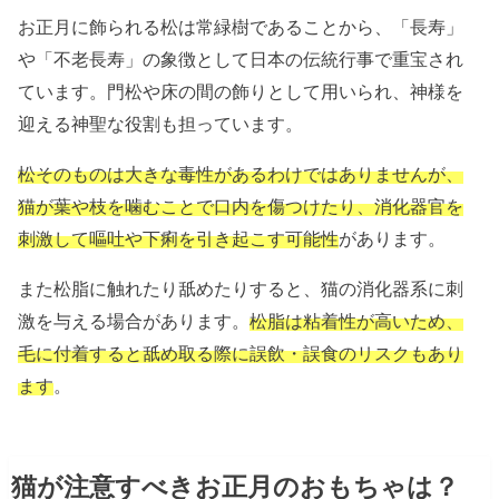
お正月に飾られる松は常緑樹であることから、「長寿」
や「不老長寿」の象徴として日本の伝統行事で重宝され
ています。門松や床の間の飾りとして用いられ、神様を
迎える神聖な役割も担っています。
松そのものは大きな毒性があるわけではありませんが、
猫が葉や枝を噛むことで口内を傷つけたり、消化器官を
刺激して嘔吐や下痢を引き起こす可能性
があります。
また松脂に触れたり舐めたりすると、猫の消化器系に刺
激を与える場合があります。
松脂は粘着性が高いため、
毛に付着すると舐め取る際に誤飲・誤食のリスクもあり
ます
。
猫が注意すべきお正月のおもちゃは？