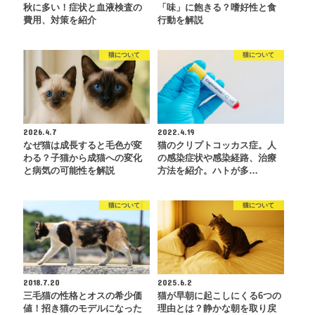
秋に多い！症状と血液検査の
「味」に飽きる？嗜好性と食
費用、対策を紹介
行動を解説
猫について
猫について
2026.4.7
2022.4.19
なぜ猫は成長すると毛色が変
猫のクリプトコッカス症。人
わる？子猫から成猫への変化
の感染症状や感染経路、治療
と病気の可能性を解説
方法を紹介。ハトが多…
猫について
猫について
2018.7.20
2025.6.2
三毛猫の性格とオスの希少価
猫が早朝に起こしにくる6つの
値！招き猫のモデルになった
理由とは？静かな朝を取り戻