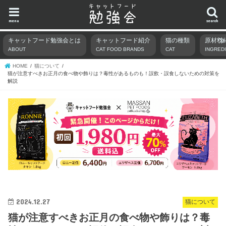
menu
search
キャットフード勉強会とは
キャットフード紹介
猫の種類
原材料
ABOUT
CAT FOOD BRANDS
CAT
INGRED
HOME
猫について
猫が注意すべきお正月の食べ物や飾りは？毒性があるものも！誤飲・誤食しないための対策を
解説
2024.12.27
猫について
猫が注意すべきお正月の食べ物や飾りは？毒