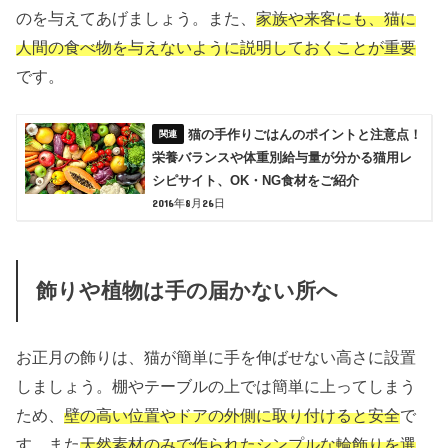
のを与えてあげましょう。
また、
家族や来客にも、猫に
人間の食べ物を与えないように説明しておくことが重要
です。
猫の手作りごはんのポイントと注意点！
栄養バランスや体重別給与量が分かる猫用レ
シピサイト、OK・NG食材をご紹介
2016年8月26日
飾りや植物は手の届かない所へ
お正月の飾りは、猫が簡単に手を伸ばせない高さに設置
しましょう。棚やテーブルの上では簡単に上ってしまう
ため、
壁の高い位置やドアの外側に取り付けると安全
で
す。
また
天然素材のみで作られたシンプルな輪飾りを選