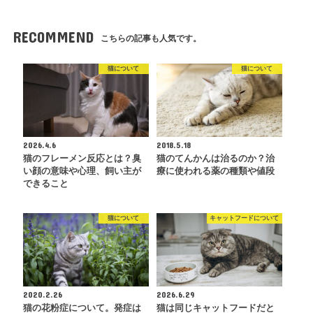
RECOMMEND
こちらの記事も人気です。
猫について
猫について
2026.4.6
2018.5.18
猫のフレーメン反応とは？臭
猫のてんかんは治るのか？治
い顔の意味や心理、飼い主が
療に使われる薬の種類や値段
できること
猫について
キャットフードについて
2020.2.26
2026.6.29
猫の花粉症について。発症は
猫は同じキャットフードだと