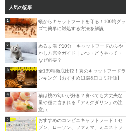
人気の記事
蟻からキャットフードを守る！100均グッ
ズで簡単に対処する方法を解説
ぬるま湯で10分！キャットフードのふや
かし方完全ガイド｜いつ・どうやって・
なぜ必要？
全139種徹底比較！真のキャットフードラ
ンキング【おすすめ11選&口コミ評価】
猫は桃の匂いが好き？食べても大丈夫な
量や種に含まれる「アミグダリン」の注
意点
おすすめのコンビニキャットフード！セ
ブン、ローソン、ファミマ、ミニストッ