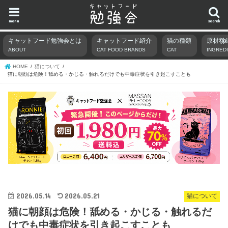
menu
search
キャットフード勉強会とは
キャットフード紹介
猫の種類
原材料
ABOUT
CAT FOOD BRANDS
CAT
INGRED
HOME
猫について
猫に朝顔は危険！舐める・かじる・触れるだけでも中毒症状を引き起こすことも
2026.05.14
2026.05.21
猫について
猫に朝顔は危険！舐める・かじる・触れるだ
けでも中毒症状を引き起こすことも