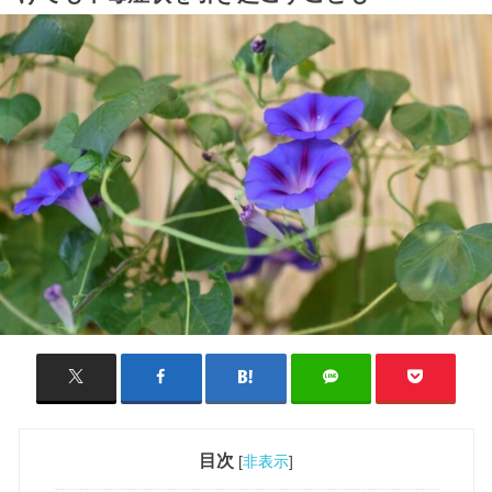
目次
[
非表示
]