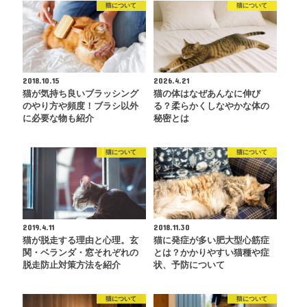
猫について
猫について
2018.10.15
2026.4.21
猫が気持ち良いブラッシング
猫の体はなぜあんなに伸び
のやり方や頻度！ブラシ以外
る？柔らかくしなやかな体の
に必要な物も紹介
秘密とは
猫について
猫について
2019.4.11
2018.11.30
猫が脱走する理由と心理。玄
猫に発症が多い肥大型心筋症
関・ベランダ・窓それぞれの
とは？かかりやすい猫種や症
脱走防止対策方法を紹介
状、予防について
猫について
猫について