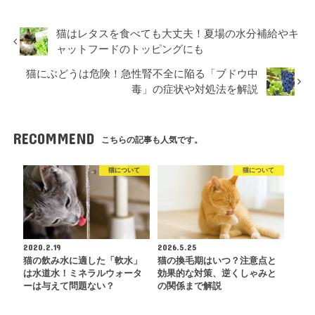
猫はレタスを食べても大丈夫！夏場の水分補給やキ
ャットフードのトッピングにも
猫にぶどうは危険！急性腎不全に陥る「ブドウ中
毒」の症状や対処法を解説
RECOMMEND
こちらの記事も人気です。
猫について
猫について
2020.2.19
2026.5.25
猫の飲み水に適した「軟水」
猫の換毛期はいつ？注意点と
は水道水！ミネラルウォータ
効果的な対策、逆くしゃみと
ーは与えて問題ない？
の関係まで解説