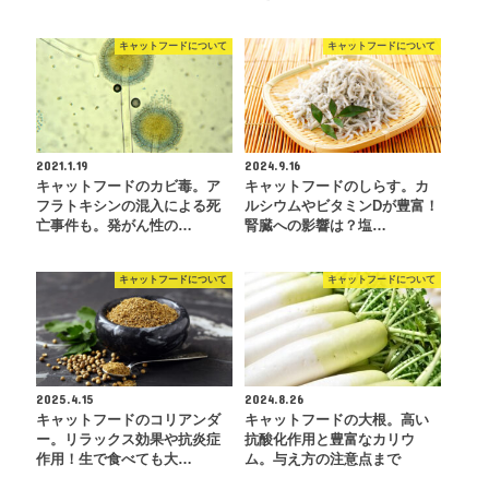
キャットフードについて
キャットフードについて
2021.1.19
2024.9.16
キャットフードのカビ毒。ア
キャットフードのしらす。カ
フラトキシンの混入による死
ルシウムやビタミンDが豊富！
亡事件も。発がん性の…
腎臓への影響は？塩…
キャットフードについて
キャットフードについて
2025.4.15
2024.8.26
キャットフードのコリアンダ
キャットフードの大根。高い
ー。リラックス効果や抗炎症
抗酸化作用と豊富なカリウ
作用！生で食べても大…
ム。与え方の注意点まで