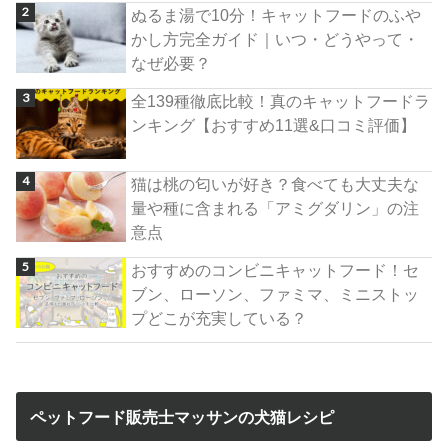
ぬるま湯で10分！キャットフードのふや
かし方完全ガイド｜いつ・どうやって・
なぜ必要？
全139種徹底比較！真のキャットフードラ
ンキング【おすすめ11選&口コミ評価】
猫は桃の匂いが好き？食べても大丈夫な
量や種に含まれる「アミグダリン」の注
意点
おすすめのコンビニキャットフード！セ
ブン、ローソン、ファミマ、ミニストッ
プどこが充実している？
ペットフード販売士マッサンの犬猫レシピ