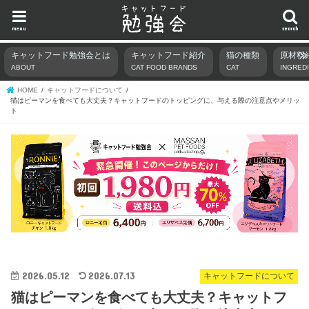
menu
search
キャットフード勉強会とは
キャットフード紹介
猫の種類
原材料
ABOUT
CAT FOOD BRANDS
CAT
INGRED
HOME
キャットフードについて
猫はピーマンを食べても大丈夫？キャットフードのトッピングに、与える際の注意点やメリッ
ト
2026.05.12
2026.07.13
キャットフードについて
猫はピーマンを食べても大丈夫？キャットフ