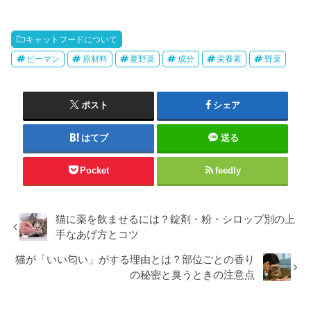
キャットフードについて
ピーマン
原材料
夏野菜
成分
栄養素
野菜
ポスト
シェア
はてブ
送る
Pocket
feedly
猫に薬を飲ませるには？錠剤・粉・シロップ別の上
手なあげ方とコツ
猫が「いい匂い」がする理由とは？部位ごとの香り
の秘密と臭うときの注意点