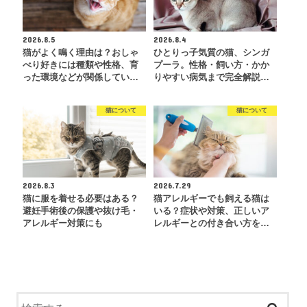
2026.8.5
2026.8.4
猫がよく鳴く理由は？おしゃ
ひとりっ子気質の猫、シンガ
べり好きには種類や性格、育
プーラ。性格・飼い方・かか
った環境などが関係してい…
りやすい病気まで完全解説…
猫について
猫について
2026.8.3
2026.7.29
猫に服を着せる必要はある？
猫アレルギーでも飼える猫は
避妊手術後の保護や抜け毛・
いる？症状や対策、正しいア
アレルギー対策にも
レルギーとの付き合い方を…