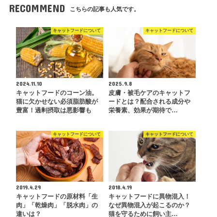
RECOMMEND
こちらの記事も人気です。
キャットフードについて
キャットフードについて
2024.11.10
2025.9.8
キャットフードのコーン油。
皮膚・被毛ケアのキャットフ
猫に欠かせない必須脂肪酸が
ードとは？配合される成分や
豊富！過剰摂取は悪影響も
栄養素、効果が期待で…
キャットフードについて
キャットフードについて
2019.4.29
2018.4.19
キャットフードの原材料「生
キャットフードに異物混入！
肉」「乾燥肉」「脱水肉」の
なぜ異物混入が起こるのか？
違いは？
猫を守るために飼い主…