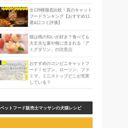
全139種徹底比較！真のキャット
フードランキング【おすすめ11
選&口コミ評価】
猫は桃の匂いが好き？食べても
大丈夫な量や種に含まれる「ア
ミグダリン」の注意点
おすすめのコンビニキャットフ
ード！セブン、ローソン、ファ
ミマ、ミニストップどこが充実
している？
ペットフード販売士マッサンの犬猫レシピ