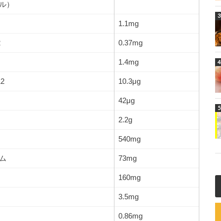
ル）
1.1mg
2
0.37mg
1.4mg
2
10.3μg
42μg
2.2g
540mg
ム
73mg
160mg
3.5mg
0.86mg