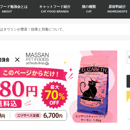
フード勉強会とは
キャットフード紹介
猫の種類
原材料紹介
ABOUT
CAT FOOD BRANDS
CAT
INGREDIENTS
はタウリンが豊富！効果と貝毒について。