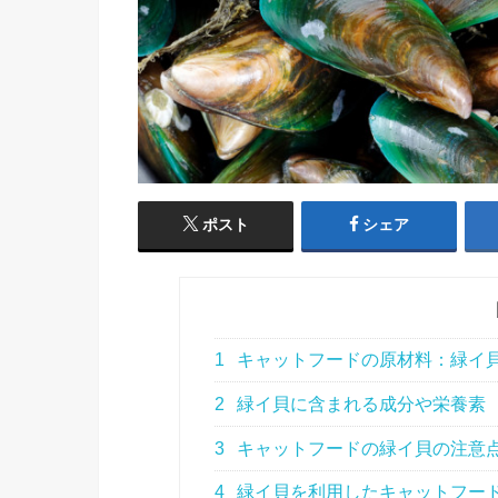
ポスト
シェア
1
キャットフードの原材料：緑イ
2
緑イ貝に含まれる成分や栄養素
3
キャットフードの緑イ貝の注意
4
緑イ貝を利用したキャットフー