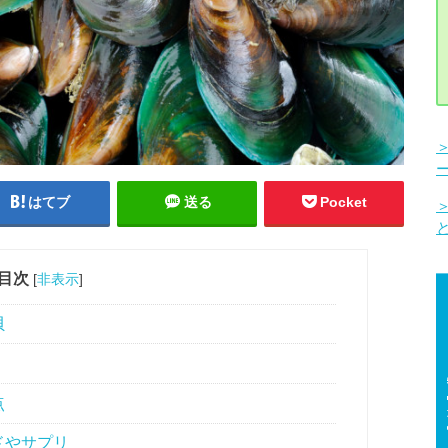
はてブ
送る
Pocket
目次
[
非表示
]
貝
点
ドやサプリ