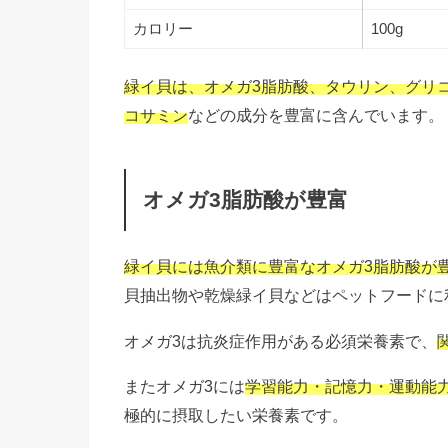
カロリー
100g
緑イ貝は、オメガ3脂肪酸、タウリン、グリ
コサミン
などの成分を豊富に含んでいます。
オメガ3脂肪酸が豊富
緑イ貝には魚介類に豊富なオメガ3脂肪酸が
貝抽出物や乾燥緑イ貝などはペットフードに
オメガ3は抗炎症作用がある必須栄養素で、
またオメガ3には
学習能力・記憶力・運動能
極的に摂取したい栄養素です。