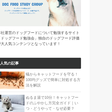
弊社運営のドッグフードについて勉強するサイト
「ドッグフード勉強会」独自のドッグフード評価
が大人気コンテンツとなっています！
人気の記事
蟻からキャットフードを守る！
100均グッズで簡単に対処する方
法を解説
ぬるま湯で10分！キャットフー
ドのふやかし方完全ガイド｜い
つ・どうやって・なぜ必要？