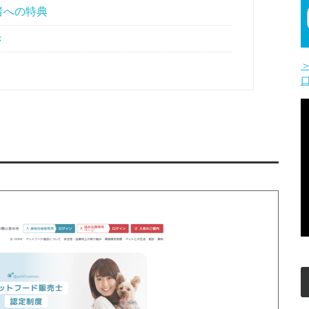
者への特典
き