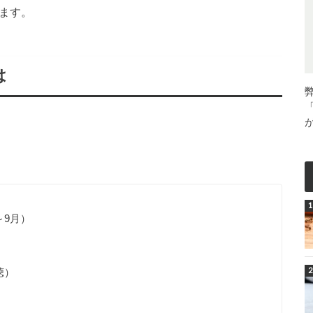
ます。
は
～9月）
聴）