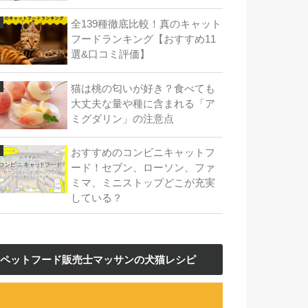
全139種徹底比較！真のキャット
フードランキング【おすすめ11
選&口コミ評価】
猫は桃の匂いが好き？食べても
大丈夫な量や種に含まれる「ア
ミグダリン」の注意点
おすすめのコンビニキャットフ
ード！セブン、ローソン、ファ
ミマ、ミニストップどこが充実
している？
ペットフード販売士マッサンの犬猫レシピ