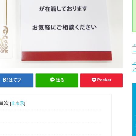
はてブ
送る
Pocket
目次
[
非表示
]