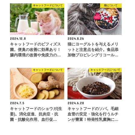
キャットフードについて
猫について
2024.12.8
2024.8.26
キャットフードのビフィズス
猫にヨーグルトを与えるメリ
菌。便臭の改善に効果あり！
ットと注意点を紹介。食品添
腸内環境の改善や免疫力の…
加物プロピレングリコール…
キャットフードについて
キャットフードについて
2024.7.5
2024.6.28
キャットフードのショウガ(生
キャットフードのソバ。毛細
姜)。消化促進、抗炎症・抗
血管の安定・強化を行うルチ
菌・抗酸化作用、血行促…
ンが豊富！特発性乳糜胸に…