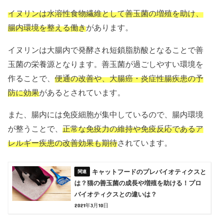
イヌリンは水溶性食物繊維として善玉菌の増殖を助け、
腸内環境を整える働き
があります。
イヌリンは大腸内で発酵され短鎖脂肪酸となることで善
玉菌の栄養源となります。善玉菌が過ごしやすい環境を
作ることで、
便通の改善や、大腸癌・炎症性腸疾患の予
防に効果
があるとされています。
また、腸内には免疫細胞が集中しているので、腸内環境
が整うことで、
正常な免疫力の維持や免疫反応であるア
レルギー疾患の改善効果も期待
されています。
キャットフードのプレバイオティクスと
は？猫の善玉菌の成長や増殖を助ける！プロ
バイオティクスとの違いは？
2021年3月10日