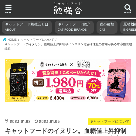
menu
search
キャットフード勉強会とは
キャットフード紹介
猫の種類
原材料
ABOUT
CAT FOOD BRANDS
CAT
INGRED
HOME
キャットフードについて
キャットフードのイヌリン。血糖値上昇抑制やインスリン分泌活性化の作用がある水溶性食物
繊維
2023.01.02
2023.01.05
キャットフードについて
キャットフードのイヌリン。血糖値上昇抑制