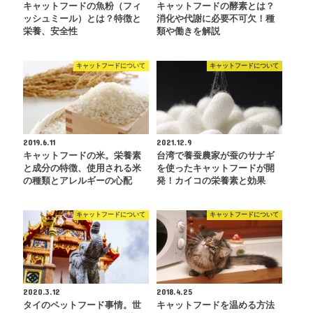
キャットフードの魚粉（フィ
キャットフードの酵素とは？
ッシュミール）とは？特徴と
消化や代謝に必要不可欠！種
栄養、安全性
類や働きを解説
キャットフードについて
キャットフードについて
2019.6.11
2021.12.9
キャットフードの米。栄養素
台湾で養蚕農家が蚕のサナギ
と成分の特徴、使用される米
を使ったキャットフードが開
の種類とアレルギーの心配
発！カイコの栄養素と効果
キャットフードについて
キャットフードについて
2020.3.12
2018.4.25
タイのペットフード事情。世
キャットフードを温める方法