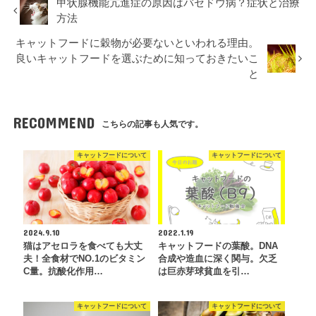
甲状腺機能亢進症の原因はバセドウ病？症状と治療
方法
キャットフードに穀物が必要ないといわれる理由。
良いキャットフードを選ぶために知っておきたいこ
と
RECOMMEND
こちらの記事も人気です。
キャットフードについて
キャットフードについて
2024.9.10
2022.1.19
猫はアセロラを食べても大丈
キャットフードの葉酸。DNA
夫！全食材でNO.1のビタミン
合成や造血に深く関与。欠乏
C量。抗酸化作用…
は巨赤芽球貧血を引…
キャットフードについて
キャットフードについて