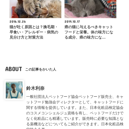
2016.12.26
2019.10.17
猫が吐く原因とは？換毛期・
癌の猫に与えるべきキャット
早食い・アレルギー・病気の
フードと栄養。体の味方にな
見分け方と対策方法
る成分、癌の味方にな…
ABOUT
この記事をかいた人
鈴木利奈
一般社団法人ペットフード協会ペットフード販売士、キャ
ットフード勉強会ディレクターとして、キャットフードに
関する情報を提供しています。また、日本化粧品検定協会
のコスメコンシェルジュ資格を有し、ペットフードだけで
なく化粧品にも精通しています。販売時に必要な知識とな
る薬機法などについてもご紹介ができます。日本化粧品検