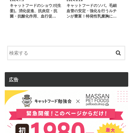
キャットフードのショウガ(生
キャットフードのソバ。毛細
姜)。消化促進、抗炎症・抗
血管の安定・強化を行うルチ
菌・抗酸化作用、血行促…
ンが豊富！特発性乳糜胸に…
広告