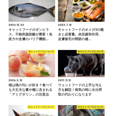
2024.12.22
2022.7.12
キャットフードのギンヒラ
キャットフードのオメガ3の働
ス。不飽和脂肪酸が豊富！免
きと必要量。炎症緩和作用、
疫力や皮膚のバリア機能…
皮膚被毛や関節の健…
キャットフードについて
キャットフードについて
2026.5.10
2017.11.13
猫は桃の匂いが好き？食べて
ウェットフードの上手な与え
も大丈夫な量や種に含まれる
方を解説！病気の時に水分摂
「アミグダリン」の注意点
取の代わりになります
キャットフードについて
キャットフードについて