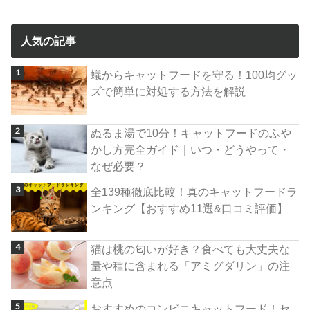
人気の記事
蟻からキャットフードを守る！100均グッ
ズで簡単に対処する方法を解説
ぬるま湯で10分！キャットフードのふや
かし方完全ガイド｜いつ・どうやって・
なぜ必要？
全139種徹底比較！真のキャットフードラ
ンキング【おすすめ11選&口コミ評価】
猫は桃の匂いが好き？食べても大丈夫な
量や種に含まれる「アミグダリン」の注
意点
おすすめのコンビニキャットフード！セ