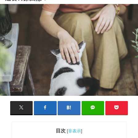
目次
[
非表示
]