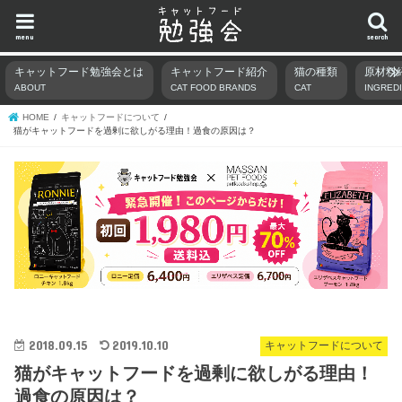
menu
search
キャットフード勉強会とは
キャットフード紹介
猫の種類
原材料
ABOUT
CAT FOOD BRANDS
CAT
INGRED
HOME
キャットフードについて
猫がキャットフードを過剰に欲しがる理由！過食の原因は？
2018.09.15
2019.10.10
キャットフードについて
猫がキャットフードを過剰に欲しがる理由！
過食の原因は？