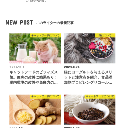
定協会会員。
NEW POST
このライターの最新記事
キャットフードについて
猫について
2024.12.8
2024.8.26
キャットフードのビフィズス
猫にヨーグルトを与えるメリ
菌。便臭の改善に効果あり！
ットと注意点を紹介。食品添
腸内環境の改善や免疫力の…
加物プロピレングリコール…
キャットフードについて
キャットフードについて
2024.7.5
2024.6.28