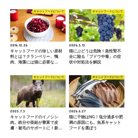
キャットフードについて
キャットフードについて
2016.12.26
2026.5.13
キャットフードの珍しい原材
猫にぶどうは危険！急性腎不
料とは？クランベリー、鴨
全に陥る「ブドウ中毒」の症
肉、海藻には猫に必要な…
状や対処法を解説
キャットフードについて
キャットフードについて
2025.7.3
2026.6.27
キャットフードのイノシシ
猫に干物はNG！塩分過多や肥
肉。鉄分や亜鉛が豊富で皮
満の原因にも。魚系キャット
膚・被毛のサポートに！新…
フードを選ぼう