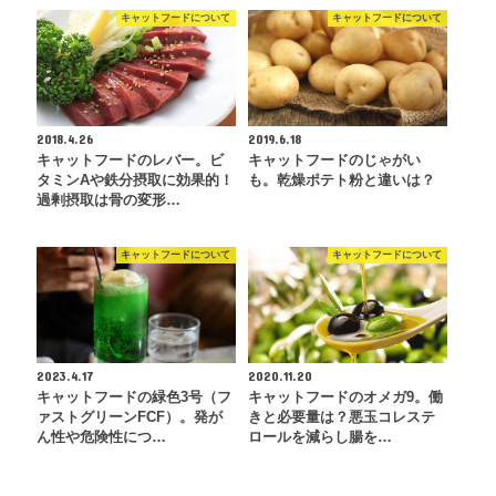
キャットフードについて
キャットフードについて
2018.4.26
2019.6.18
キャットフードのレバー。ビ
キャットフードのじゃがい
タミンAや鉄分摂取に効果的！
も。乾燥ポテト粉と違いは？
過剰摂取は骨の変形…
キャットフードについて
キャットフードについて
2023.4.17
2020.11.20
キャットフードの緑色3号（フ
キャットフードのオメガ9。働
ァストグリーンFCF）。発が
きと必要量は？悪玉コレステ
ん性や危険性につ…
ロールを減らし腸を…