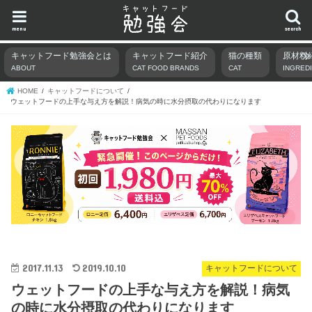
menu
search
キャットフード勉強会とは
キャットフード紹介
猫の種類
原材料
ABOUT
CAT FOOD BRANDS
CAT
INGRED
HOME
キャットフードについて
ウェットフードの上手な与え方を解説！病気の時に水分摂取の代わりになります
2017.11.13
2019.10.10
キャットフードについて
ウェットフードの上手な与え方を解説！病気
の時に水分摂取の代わりになります