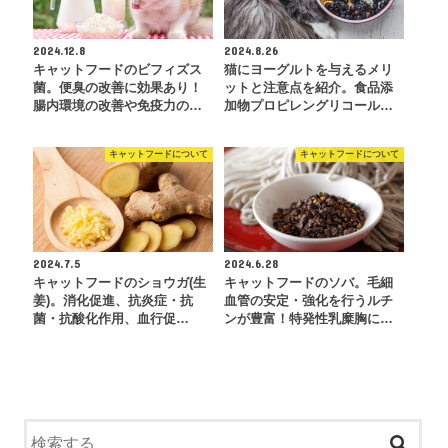
2024.12.8
2024.8.26
キャットフードのビフィズス
猫にヨーグルトを与えるメリ
菌。便臭の改善に効果あり！
ットと注意点を紹介。食品添
腸内環境の改善や免疫力の…
加物プロピレングリコール…
キャットフードについて
キャットフードについて
2024.7.5
2024.6.28
キャットフードのショウガ(生
キャットフードのソバ。毛細
姜)。消化促進、抗炎症・抗
血管の安定・強化を行うルチ
菌・抗酸化作用、血行促…
ンが豊富！特発性乳糜胸に…