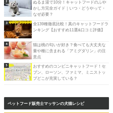
ぬるま湯で10分！キャットフードのふや
かし方完全ガイド｜いつ・どうやって・
なぜ必要？
全139種徹底比較！真のキャットフードラ
ンキング【おすすめ11選&口コミ評価】
猫は桃の匂いが好き？食べても大丈夫な
量や種に含まれる「アミグダリン」の注
意点
おすすめのコンビニキャットフード！セ
ブン、ローソン、ファミマ、ミニストッ
プどこが充実している？
ペットフード販売士マッサンの犬猫レシピ