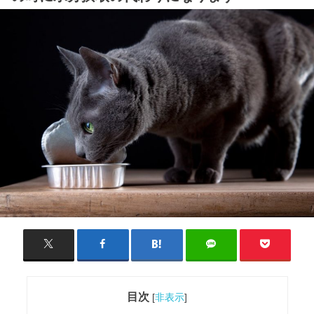
目次
[
非表示
]