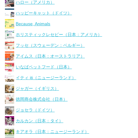
ハロー（アメリカ）
ハッピーキャット（ドイツ）
Because, Animals
ホリスティックレセピー（日本：アメリカ）
フッセ（スウェーデン：ベルギー）
アイムス（日本：オーストラリア）
いなばペットフード（日本）
イティ iti（ニュージーランド）
ジャガー（イギリス）
徳岡商会株式会社（日本）
ジョセラ（ドイツ）
カルカン（日本：タイ）
キアオラ（日本：ニュージーランド）