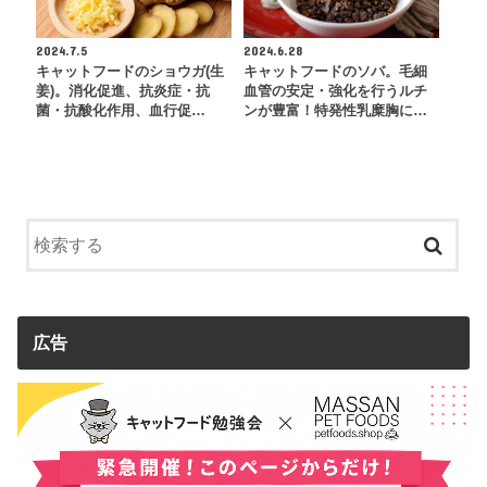
2024.7.5
2024.6.28
キャットフードのショウガ(生
キャットフードのソバ。毛細
姜)。消化促進、抗炎症・抗
血管の安定・強化を行うルチ
菌・抗酸化作用、血行促…
ンが豊富！特発性乳糜胸に…
広告