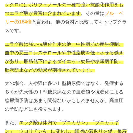
ザクロにはポリフェノールの一種で強い抗酸化作用をも
つエラグ酸が豊富に含まれています
。その量は
ブルーベ
リーの164倍
と言われ、他の食材と比較してもトップクラ
スです。
エラグ酸は強い抗酸化作用の他、中性脂肪の産生抑制、
血中の悪玉コレステロールや中性脂肪を低下させる働き
があり、脂肪低下によるダイエット効果や糖尿病予防、
肥満防止などの効果が期待されています。
犬の場合、人や猫に多いⅡ型糖尿病ではなく、発症する
多くが先天性のＩ型糖尿病なので血糖値や抗糖化による
糖尿病予防はあまり関係ないかもしれませんが、高血圧
の予防などにも役立ちます。
また、
エラグ酸は体内で「プニカリン」「プニカラギ
ン」「ウロリチンA」に変化し、細胞の若返りを促す長寿