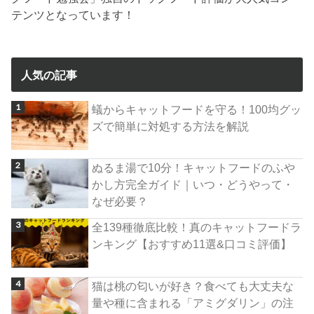
テンツとなっています！
人気の記事
蟻からキャットフードを守る！100均グッ
ズで簡単に対処する方法を解説
ぬるま湯で10分！キャットフードのふや
かし方完全ガイド｜いつ・どうやって・
なぜ必要？
全139種徹底比較！真のキャットフードラ
ンキング【おすすめ11選&口コミ評価】
猫は桃の匂いが好き？食べても大丈夫な
量や種に含まれる「アミグダリン」の注