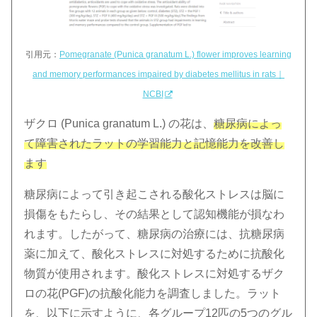
引用元：
Pomegranate (Punica granatum L.) flower improves learning
and memory performances impaired by diabetes mellitus in rats｜
NCBI
ザクロ (Punica granatum L.) の花は、
糖尿病によっ
て障害されたラットの学習能力と記憶能力を改善し
ます
糖尿病によって引き起こされる酸化ストレスは脳に
損傷をもたらし、その結果として認知機能が損なわ
れます。したがって、糖尿病の治療には、抗糖尿病
薬に加えて、酸化ストレスに対処するために抗酸化
物質が使用されます。酸化ストレスに対処するザク
ロの花(PGF)の抗酸化能力を調査しました。ラット
を、以下に示すように、各グループ12匹の5つのグル