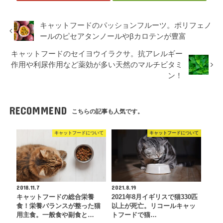
キャットフードのパッションフルーツ。ポリフェノ
ールのピセアタンノールやβカロテンが豊富
キャットフードのセイヨウイラクサ。抗アレルギー
作用や利尿作用など薬効が多い天然のマルチビタミ
ン！
RECOMMEND
こちらの記事も人気です。
キャットフードについて
キャットフードについて
2018.11.7
2021.8.19
キャットフードの総合栄養
2021年8月イギリスで猫330匹
食！栄養バランスが整った猫
以上が死亡。リコールキャッ
用主食。一般食や副食と…
トフードで猫…