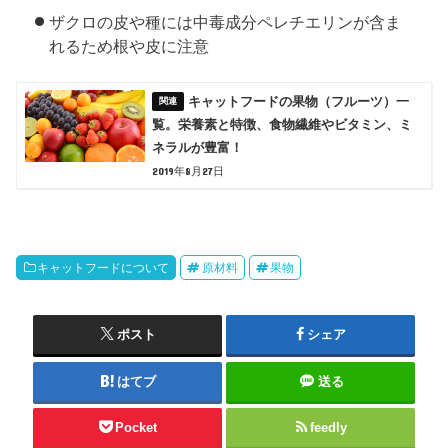
ザクロの皮や種には中毒成分ペレチエリンが含ま
れるため根や皮に注意
キャットフードの果物（フルーツ）一
覧。栄養素と特徴、食物繊維やビタミン、ミ
ネラルが豊富！
2019年8月27日
キャットフードについて
原材料
果物
ポスト
シェア
はてブ
送る
Pocket
feedly