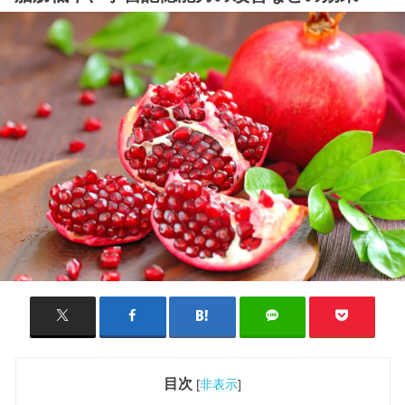
目次
[
非表示
]