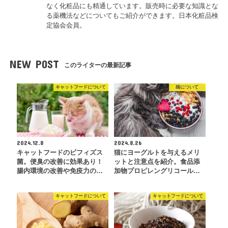
なく化粧品にも精通しています。販売時に必要な知識とな
る薬機法などについてもご紹介ができます。日本化粧品検
定協会会員。
NEW POST
このライターの最新記事
キャットフードについて
猫について
2024.12.8
2024.8.26
キャットフードのビフィズス
猫にヨーグルトを与えるメリ
菌。便臭の改善に効果あり！
ットと注意点を紹介。食品添
腸内環境の改善や免疫力の…
加物プロピレングリコール…
キャットフードについて
キャットフードについて