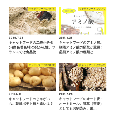
キャットフードについて
キャットフードについて
2020.7.28
2019.4.23
キャットフードの二酸化チタ
キャットフードのアミノ酸。
ン(白色着色料)の発がん性。フ
制限アミノ酸の摂取が重要！
ランスでは食品使…
必須アミノ酸の種類と…
キャットフードについて
キャットフードについて
2019.6.18
2019.7.24
キャットフードのじゃがい
キャットフードのオート麦・
も。乾燥ポテト粉と違いは？
オートミール。猫草（燕麦）
としてもお馴染み、栄…