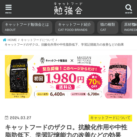
menu
search
キャットフード勉強会とは
キャットフード紹介
猫の種類
原材料
ABOUT
CAT FOOD BRANDS
CAT
INGRED
HOME
キャットフードについて
キャットフードのザクロ。抗酸化作用や中性脂肪低下、学習記憶能力の改善などの効果
2024.03.27
キャットフードについて
キャットフードのザクロ。抗酸化作用や中性
脂肪低下、学習記憶能力の改善などの効果