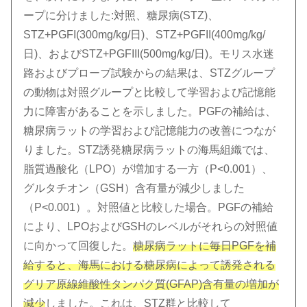
ープに分けました:対照、糖尿病(STZ)、
STZ+PGFI(300mg/kg/日)、STZ+PGFII(400mg/kg/
日)、およびSTZ+PGFIII(500mg/kg/日)。モリス水迷
路およびプローブ試験からの結果は、STZグループ
の動物は対照グループと比較して学習および記憶能
力に障害があることを示しました。PGFの補給は、
糖尿病ラットの学習および記憶能力の改善につなが
りました。STZ誘発糖尿病ラットの海馬組織では、
脂質過酸化（LPO）が増加する一方（P<0.001）、
グルタチオン（GSH）含有量が減少しました
（P<0.001）。対照値と比較した場合。PGFの補給
により、LPOおよびGSHのレベルがそれらの対照値
に向かって回復した。
糖尿病ラットに毎日PGFを補
給すると、海馬における糖尿病によって誘発される
グリア原線維酸性タンパク質(GFAP)含有量の増加が
減少
しました。これは、STZ群と比較して